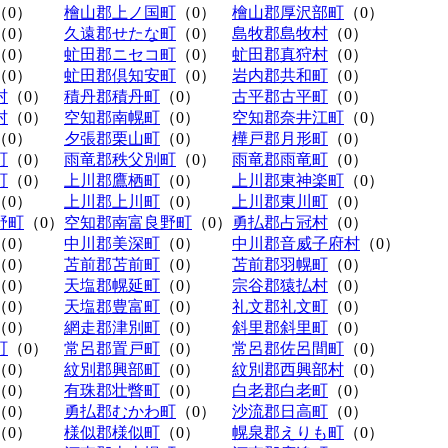
（0）
檜山郡上ノ国町
（0）
檜山郡厚沢部町
（0）
（0）
久遠郡せたな町
（0）
島牧郡島牧村
（0）
（0）
虻田郡ニセコ町
（0）
虻田郡真狩村
（0）
（0）
虻田郡倶知安町
（0）
岩内郡共和町
（0）
村
（0）
積丹郡積丹町
（0）
古平郡古平町
（0）
村
（0）
空知郡南幌町
（0）
空知郡奈井江町
（0）
（0）
夕張郡栗山町
（0）
樺戸郡月形町
（0）
町
（0）
雨竜郡秩父別町
（0）
雨竜郡雨竜町
（0）
町
（0）
上川郡鷹栖町
（0）
上川郡東神楽町
（0）
（0）
上川郡上川町
（0）
上川郡東川町
（0）
野町
（0）
空知郡南富良野町
（0）
勇払郡占冠村
（0）
（0）
中川郡美深町
（0）
中川郡音威子府村
（0）
（0）
苫前郡苫前町
（0）
苫前郡羽幌町
（0）
（0）
天塩郡幌延町
（0）
宗谷郡猿払村
（0）
（0）
天塩郡豊富町
（0）
礼文郡礼文町
（0）
（0）
網走郡津別町
（0）
斜里郡斜里町
（0）
町
（0）
常呂郡置戸町
（0）
常呂郡佐呂間町
（0）
（0）
紋別郡興部町
（0）
紋別郡西興部村
（0）
（0）
有珠郡壮瞥町
（0）
白老郡白老町
（0）
（0）
勇払郡むかわ町
（0）
沙流郡日高町
（0）
（0）
様似郡様似町
（0）
幌泉郡えりも町
（0）