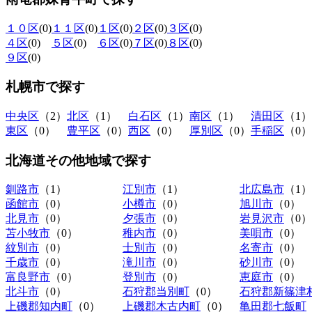
１０区
(0)
１１区
(0)
１区
(0)
２区
(0)
３区
(0)
４区
(0)
５区
(0)
６区
(0)
７区
(0)
８区
(0)
９区
(0)
札幌市
で探す
中央区
（2）
北区
（1）
白石区
（1）
南区
（1）
清田区
（1）
東区
（0）
豊平区
（0）
西区
（0）
厚別区
（0）
手稲区
（0）
北海道その他地域
で探す
釧路市
（1）
江別市
（1）
北広島市
（1）
函館市
（0）
小樽市
（0）
旭川市
（0）
北見市
（0）
夕張市
（0）
岩見沢市
（0）
苫小牧市
（0）
稚内市
（0）
美唄市
（0）
紋別市
（0）
士別市
（0）
名寄市
（0）
千歳市
（0）
滝川市
（0）
砂川市
（0）
富良野市
（0）
登別市
（0）
恵庭市
（0）
北斗市
（0）
石狩郡当別町
（0）
石狩郡新篠津
上磯郡知内町
（0）
上磯郡木古内町
（0）
亀田郡七飯町