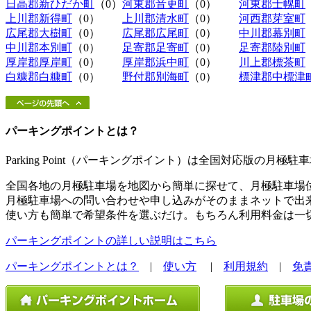
日高郡新ひだか町
（0）
河東郡音更町
（0）
河東郡士幌町
上川郡新得町
（0）
上川郡清水町
（0）
河西郡芽室町
広尾郡大樹町
（0）
広尾郡広尾町
（0）
中川郡幕別町
中川郡本別町
（0）
足寄郡足寄町
（0）
足寄郡陸別町
厚岸郡厚岸町
（0）
厚岸郡浜中町
（0）
川上郡標茶町
白糠郡白糠町
（0）
野付郡別海町
（0）
標津郡中標津
パーキングポイントとは？
Parking Point（パーキングポイント）は全国対応版の月
全国各地の月極駐車場を地図から簡単に探せて、月極駐車場
月極駐車場への問い合わせや申し込みがそのままネットで出
使い方も簡単で希望条件を選ぶだけ。もちろん利用料金は一
パーキングポイントの詳しい説明はこちら
パーキングポイントとは？
|
使い方
|
利用規約
|
免