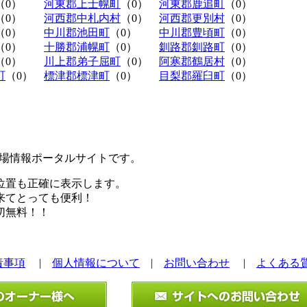
（0）
河東郡上士幌町
（0）
河東郡鹿追町
（0）
（0）
河西郡中札内村
（0）
河西郡更別村
（0）
（0）
中川郡池田町
（0）
中川郡豊頃町
（0）
（0）
十勝郡浦幌町
（0）
釧路郡釧路町
（0）
（0）
川上郡弟子屈町
（0）
阿寒郡鶴居村
（0）
町
（0）
標津郡標津町
（0）
目梨郡羅臼町
（0）
極駐車場情報ポータルサイトです。
位置も正確に表示します。
来てとっても便利！
切無料！！
責事項
|
個人情報について
|
お問い合わせ
|
よくある