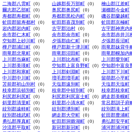
二海郡八雲町
（0）
山越郡長万部町
（0）
檜山郡江差町
爾志郡乙部町
（0）
奥尻郡奥尻町
（0）
瀬棚郡今金町
寿都郡寿都町
（0）
寿都郡黒松内町
（0）
磯谷郡蘭越町
虻田郡留寿都村
（0）
虻田郡喜茂別町
（0）
虻田郡京極町
岩内郡岩内町
（0）
古宇郡泊村
（0）
古宇郡神恵内
余市郡仁木町
（0）
余市郡余市町
（0）
余市郡赤井川
空知郡上砂川町
（0）
夕張郡由仁町
（0）
夕張郡長沼町
樺戸郡浦臼町
（0）
樺戸郡新十津川町
（0）
雨竜郡妹背牛
雨竜郡北竜町
（0）
雨竜郡沼田町
（0）
雨竜郡幌加内
上川郡当麻町
（0）
上川郡比布町
（0）
上川郡愛別町
上川郡美瑛町
（0）
空知郡上富良野町
（0）
空知郡中富良
上川郡和寒町
（0）
上川郡剣淵町
（0）
上川郡下川町
中川郡中川町
（0）
増毛郡増毛町
（0）
留萌郡小平町
苫前郡初山別村
（0）
天塩郡遠別町
（0）
天塩郡天塩町
枝幸郡浜頓別町
（0）
枝幸郡中頓別町
（0）
枝幸郡枝幸町
利尻郡利尻町
（0）
利尻郡利尻富士町
（0）
網走郡美幌町
斜里郡清里町
（0）
斜里郡小清水町
（0）
常呂郡訓子府
紋別郡遠軽町
（0）
紋別郡湧別町
（0）
紋別郡滝上町
紋別郡雄武町
（0）
網走郡大空町
（0）
虻田郡豊浦町
勇払郡厚真町
（0）
虻田郡洞爺湖町
（0）
勇払郡安平町
沙流郡平取町
（0）
新冠郡新冠町
（0）
浦河郡浦河町