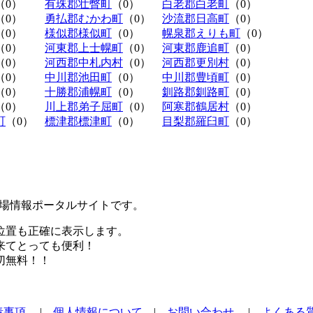
（0）
有珠郡壮瞥町
（0）
白老郡白老町
（0）
（0）
勇払郡むかわ町
（0）
沙流郡日高町
（0）
（0）
様似郡様似町
（0）
幌泉郡えりも町
（0）
（0）
河東郡上士幌町
（0）
河東郡鹿追町
（0）
（0）
河西郡中札内村
（0）
河西郡更別村
（0）
（0）
中川郡池田町
（0）
中川郡豊頃町
（0）
（0）
十勝郡浦幌町
（0）
釧路郡釧路町
（0）
（0）
川上郡弟子屈町
（0）
阿寒郡鶴居村
（0）
町
（0）
標津郡標津町
（0）
目梨郡羅臼町
（0）
極駐車場情報ポータルサイトです。
位置も正確に表示します。
来てとっても便利！
切無料！！
責事項
|
個人情報について
|
お問い合わせ
|
よくある