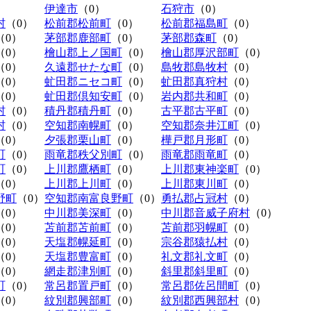
伊達市
（0）
石狩市
（0）
村
（0）
松前郡松前町
（0）
松前郡福島町
（0）
（0）
茅部郡鹿部町
（0）
茅部郡森町
（0）
（0）
檜山郡上ノ国町
（0）
檜山郡厚沢部町
（0）
（0）
久遠郡せたな町
（0）
島牧郡島牧村
（0）
（0）
虻田郡ニセコ町
（0）
虻田郡真狩村
（0）
（0）
虻田郡倶知安町
（0）
岩内郡共和町
（0）
村
（0）
積丹郡積丹町
（0）
古平郡古平町
（0）
村
（0）
空知郡南幌町
（0）
空知郡奈井江町
（0）
（0）
夕張郡栗山町
（0）
樺戸郡月形町
（0）
町
（0）
雨竜郡秩父別町
（0）
雨竜郡雨竜町
（0）
町
（0）
上川郡鷹栖町
（0）
上川郡東神楽町
（0）
（0）
上川郡上川町
（0）
上川郡東川町
（0）
野町
（0）
空知郡南富良野町
（0）
勇払郡占冠村
（0）
（0）
中川郡美深町
（0）
中川郡音威子府村
（0）
（0）
苫前郡苫前町
（0）
苫前郡羽幌町
（0）
（0）
天塩郡幌延町
（0）
宗谷郡猿払村
（0）
（0）
天塩郡豊富町
（0）
礼文郡礼文町
（0）
（0）
網走郡津別町
（0）
斜里郡斜里町
（0）
町
（0）
常呂郡置戸町
（0）
常呂郡佐呂間町
（0）
（0）
紋別郡興部町
（0）
紋別郡西興部村
（0）