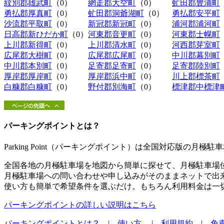
紋別郡雄武町
（0）
網走郡大空町
（0）
虻田郡豊浦町
勇払郡厚真町
（0）
虻田郡洞爺湖町
（0）
勇払郡安平町
沙流郡平取町
（0）
新冠郡新冠町
（0）
浦河郡浦河町
日高郡新ひだか町
（0）
河東郡音更町
（0）
河東郡士幌町
上川郡新得町
（0）
上川郡清水町
（0）
河西郡芽室町
広尾郡大樹町
（0）
広尾郡広尾町
（0）
中川郡幕別町
中川郡本別町
（0）
足寄郡足寄町
（0）
足寄郡陸別町
厚岸郡厚岸町
（0）
厚岸郡浜中町
（0）
川上郡標茶町
白糠郡白糠町
（0）
野付郡別海町
（0）
標津郡中標津
パーキングポイントとは？
Parking Point（パーキングポイント）は全国対応版の月
全国各地の月極駐車場を地図から簡単に探せて、月極駐車場
月極駐車場への問い合わせや申し込みがそのままネットで出
使い方も簡単で希望条件を選ぶだけ。もちろん利用料金は一
パーキングポイントの詳しい説明はこちら
パーキングポイントとは？
|
使い方
|
利用規約
|
免