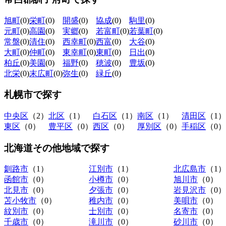
旭町
(0)
栄町
(0)
開盛
(0)
協成
(0)
駒里
(0)
元町
(0)
高園
(0)
実郷
(0)
若富町
(0)
若葉町
(0)
常盤
(0)
清住
(0)
西幸町
(0)
西富
(0)
大谷
(0)
大町
(0)
仲町
(0)
東幸町
(0)
東町
(0)
日出
(0)
柏丘
(0)
美園
(0)
福野
(0)
穂波
(0)
豊坂
(0)
北栄
(0)
末広町
(0)
弥生
(0)
緑丘
(0)
札幌市
で探す
中央区
（2）
北区
（1）
白石区
（1）
南区
（1）
清田区
（1）
東区
（0）
豊平区
（0）
西区
（0）
厚別区
（0）
手稲区
（0）
北海道その他地域
で探す
釧路市
（1）
江別市
（1）
北広島市
（1）
函館市
（0）
小樽市
（0）
旭川市
（0）
北見市
（0）
夕張市
（0）
岩見沢市
（0）
苫小牧市
（0）
稚内市
（0）
美唄市
（0）
紋別市
（0）
士別市
（0）
名寄市
（0）
千歳市
（0）
滝川市
（0）
砂川市
（0）