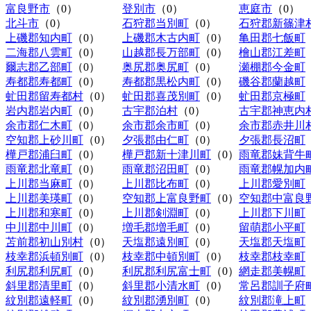
富良野市
（0）
登別市
（0）
恵庭市
（0）
北斗市
（0）
石狩郡当別町
（0）
石狩郡新篠津
上磯郡知内町
（0）
上磯郡木古内町
（0）
亀田郡七飯町
二海郡八雲町
（0）
山越郡長万部町
（0）
檜山郡江差町
爾志郡乙部町
（0）
奥尻郡奥尻町
（0）
瀬棚郡今金町
寿都郡寿都町
（0）
寿都郡黒松内町
（0）
磯谷郡蘭越町
虻田郡留寿都村
（0）
虻田郡喜茂別町
（0）
虻田郡京極町
岩内郡岩内町
（0）
古宇郡泊村
（0）
古宇郡神恵内
余市郡仁木町
（0）
余市郡余市町
（0）
余市郡赤井川
空知郡上砂川町
（0）
夕張郡由仁町
（0）
夕張郡長沼町
樺戸郡浦臼町
（0）
樺戸郡新十津川町
（0）
雨竜郡妹背牛
雨竜郡北竜町
（0）
雨竜郡沼田町
（0）
雨竜郡幌加内
上川郡当麻町
（0）
上川郡比布町
（0）
上川郡愛別町
上川郡美瑛町
（0）
空知郡上富良野町
（0）
空知郡中富良
上川郡和寒町
（0）
上川郡剣淵町
（0）
上川郡下川町
中川郡中川町
（0）
増毛郡増毛町
（0）
留萌郡小平町
苫前郡初山別村
（0）
天塩郡遠別町
（0）
天塩郡天塩町
枝幸郡浜頓別町
（0）
枝幸郡中頓別町
（0）
枝幸郡枝幸町
利尻郡利尻町
（0）
利尻郡利尻富士町
（0）
網走郡美幌町
斜里郡清里町
（0）
斜里郡小清水町
（0）
常呂郡訓子府
紋別郡遠軽町
（0）
紋別郡湧別町
（0）
紋別郡滝上町