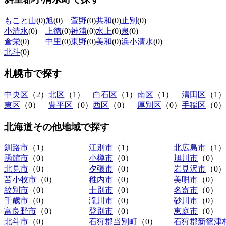
もこと山
(0)
旭
(0)
萱野
(0)
共和
(0)
止別
(0)
小清水
(0)
上徳
(0)
神浦
(0)
水上
(0)
泉
(0)
倉栄
(0)
中里
(0)
東野
(0)
美和
(0)
浜小清水
(0)
北斗
(0)
札幌市
で探す
中央区
（2）
北区
（1）
白石区
（1）
南区
（1）
清田区
（1）
東区
（0）
豊平区
（0）
西区
（0）
厚別区
（0）
手稲区
（0）
北海道その他地域
で探す
釧路市
（1）
江別市
（1）
北広島市
（1）
函館市
（0）
小樽市
（0）
旭川市
（0）
北見市
（0）
夕張市
（0）
岩見沢市
（0）
苫小牧市
（0）
稚内市
（0）
美唄市
（0）
紋別市
（0）
士別市
（0）
名寄市
（0）
千歳市
（0）
滝川市
（0）
砂川市
（0）
富良野市
（0）
登別市
（0）
恵庭市
（0）
北斗市
（0）
石狩郡当別町
（0）
石狩郡新篠津