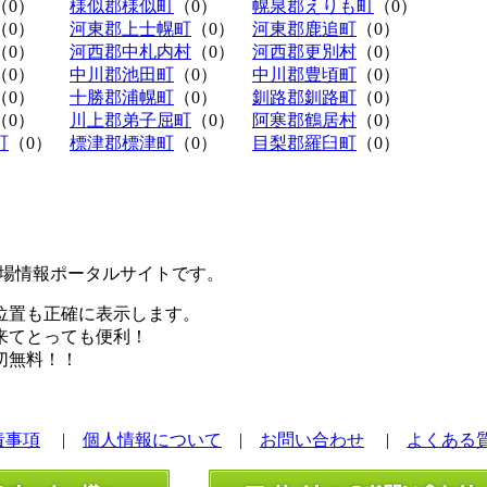
（0）
様似郡様似町
（0）
幌泉郡えりも町
（0）
（0）
河東郡上士幌町
（0）
河東郡鹿追町
（0）
（0）
河西郡中札内村
（0）
河西郡更別村
（0）
（0）
中川郡池田町
（0）
中川郡豊頃町
（0）
（0）
十勝郡浦幌町
（0）
釧路郡釧路町
（0）
（0）
川上郡弟子屈町
（0）
阿寒郡鶴居村
（0）
町
（0）
標津郡標津町
（0）
目梨郡羅臼町
（0）
極駐車場情報ポータルサイトです。
位置も正確に表示します。
来てとっても便利！
切無料！！
責事項
|
個人情報について
|
お問い合わせ
|
よくある