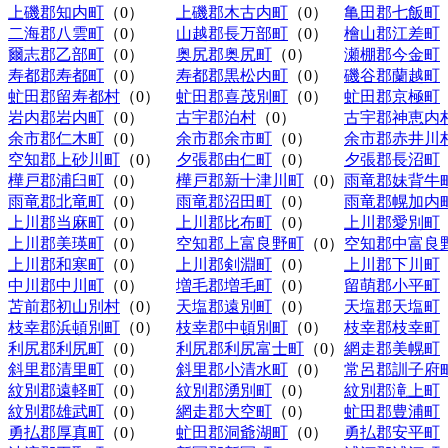
上磯郡知内町
（0）
上磯郡木古内町
（0）
亀田郡七飯町
二海郡八雲町
（0）
山越郡長万部町
（0）
檜山郡江差町
爾志郡乙部町
（0）
奥尻郡奥尻町
（0）
瀬棚郡今金町
寿都郡寿都町
（0）
寿都郡黒松内町
（0）
磯谷郡蘭越町
虻田郡留寿都村
（0）
虻田郡喜茂別町
（0）
虻田郡京極町
岩内郡岩内町
（0）
古宇郡泊村
（0）
古宇郡神恵内
余市郡仁木町
（0）
余市郡余市町
（0）
余市郡赤井川
空知郡上砂川町
（0）
夕張郡由仁町
（0）
夕張郡長沼町
樺戸郡浦臼町
（0）
樺戸郡新十津川町
（0）
雨竜郡妹背牛
雨竜郡北竜町
（0）
雨竜郡沼田町
（0）
雨竜郡幌加内
上川郡当麻町
（0）
上川郡比布町
（0）
上川郡愛別町
上川郡美瑛町
（0）
空知郡上富良野町
（0）
空知郡中富良
上川郡和寒町
（0）
上川郡剣淵町
（0）
上川郡下川町
中川郡中川町
（0）
増毛郡増毛町
（0）
留萌郡小平町
苫前郡初山別村
（0）
天塩郡遠別町
（0）
天塩郡天塩町
枝幸郡浜頓別町
（0）
枝幸郡中頓別町
（0）
枝幸郡枝幸町
利尻郡利尻町
（0）
利尻郡利尻富士町
（0）
網走郡美幌町
斜里郡清里町
（0）
斜里郡小清水町
（0）
常呂郡訓子府
紋別郡遠軽町
（0）
紋別郡湧別町
（0）
紋別郡滝上町
紋別郡雄武町
（0）
網走郡大空町
（0）
虻田郡豊浦町
勇払郡厚真町
（0）
虻田郡洞爺湖町
（0）
勇払郡安平町