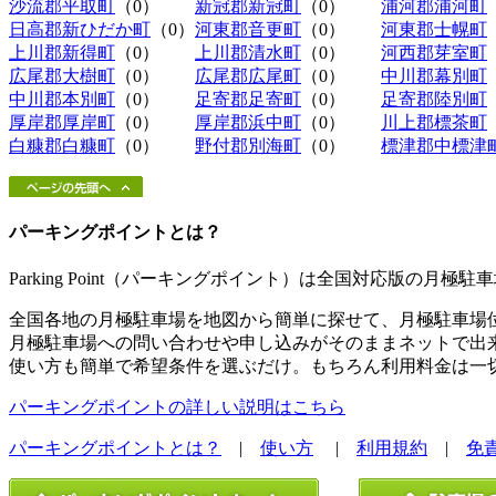
沙流郡平取町
（0）
新冠郡新冠町
（0）
浦河郡浦河町
日高郡新ひだか町
（0）
河東郡音更町
（0）
河東郡士幌町
上川郡新得町
（0）
上川郡清水町
（0）
河西郡芽室町
広尾郡大樹町
（0）
広尾郡広尾町
（0）
中川郡幕別町
中川郡本別町
（0）
足寄郡足寄町
（0）
足寄郡陸別町
厚岸郡厚岸町
（0）
厚岸郡浜中町
（0）
川上郡標茶町
白糠郡白糠町
（0）
野付郡別海町
（0）
標津郡中標津
パーキングポイントとは？
Parking Point（パーキングポイント）は全国対応版の月
全国各地の月極駐車場を地図から簡単に探せて、月極駐車場
月極駐車場への問い合わせや申し込みがそのままネットで出
使い方も簡単で希望条件を選ぶだけ。もちろん利用料金は一
パーキングポイントの詳しい説明はこちら
パーキングポイントとは？
|
使い方
|
利用規約
|
免