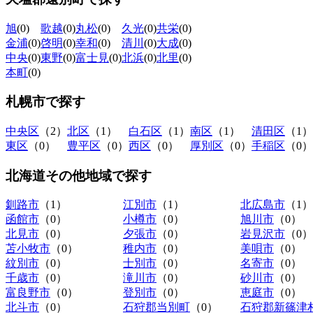
旭
(0)
歌越
(0)
丸松
(0)
久光
(0)
共栄
(0)
金浦
(0)
啓明
(0)
幸和
(0)
清川
(0)
大成
(0)
中央
(0)
東野
(0)
富士見
(0)
北浜
(0)
北里
(0)
本町
(0)
札幌市
で探す
中央区
（2）
北区
（1）
白石区
（1）
南区
（1）
清田区
（1）
東区
（0）
豊平区
（0）
西区
（0）
厚別区
（0）
手稲区
（0）
北海道その他地域
で探す
釧路市
（1）
江別市
（1）
北広島市
（1）
函館市
（0）
小樽市
（0）
旭川市
（0）
北見市
（0）
夕張市
（0）
岩見沢市
（0）
苫小牧市
（0）
稚内市
（0）
美唄市
（0）
紋別市
（0）
士別市
（0）
名寄市
（0）
千歳市
（0）
滝川市
（0）
砂川市
（0）
富良野市
（0）
登別市
（0）
恵庭市
（0）
北斗市
（0）
石狩郡当別町
（0）
石狩郡新篠津