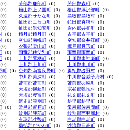
（0）
茅部郡鹿部町
（0）
茅部郡森町
（0）
（0）
檜山郡上ノ国町
（0）
檜山郡厚沢部町
（0）
（0）
久遠郡せたな町
（0）
島牧郡島牧村
（0）
（0）
虻田郡ニセコ町
（0）
虻田郡真狩村
（0）
（0）
虻田郡倶知安町
（0）
岩内郡共和町
（0）
村
（0）
積丹郡積丹町
（0）
古平郡古平町
（0）
村
（0）
空知郡南幌町
（0）
空知郡奈井江町
（0）
（0）
夕張郡栗山町
（0）
樺戸郡月形町
（0）
町
（0）
雨竜郡秩父別町
（0）
雨竜郡雨竜町
（0）
町
（0）
上川郡鷹栖町
（0）
上川郡東神楽町
（0）
（0）
上川郡上川町
（0）
上川郡東川町
（0）
野町
（0）
空知郡南富良野町
（0）
勇払郡占冠村
（0）
（0）
中川郡美深町
（0）
中川郡音威子府村
（0）
（0）
苫前郡苫前町
（0）
苫前郡羽幌町
（0）
（0）
天塩郡幌延町
（0）
宗谷郡猿払村
（0）
（0）
天塩郡豊富町
（0）
礼文郡礼文町
（0）
（0）
網走郡津別町
（0）
斜里郡斜里町
（0）
町
（0）
常呂郡置戸町
（0）
常呂郡佐呂間町
（0）
（0）
紋別郡興部町
（0）
紋別郡西興部村
（0）
（0）
有珠郡壮瞥町
（0）
白老郡白老町
（0）
（0）
勇払郡むかわ町
（0）
沙流郡日高町
（0）