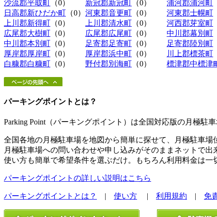
沙流郡平取町
（0）
新冠郡新冠町
（0）
浦河郡浦河町
日高郡新ひだか町
（0）
河東郡音更町
（0）
河東郡士幌町
上川郡新得町
（0）
上川郡清水町
（0）
河西郡芽室町
広尾郡大樹町
（0）
広尾郡広尾町
（0）
中川郡幕別町
中川郡本別町
（0）
足寄郡足寄町
（0）
足寄郡陸別町
厚岸郡厚岸町
（0）
厚岸郡浜中町
（0）
川上郡標茶町
白糠郡白糠町
（0）
野付郡別海町
（0）
標津郡中標津
パーキングポイントとは？
Parking Point（パーキングポイント）は全国対応版の月
全国各地の月極駐車場を地図から簡単に探せて、月極駐車場
月極駐車場への問い合わせや申し込みがそのままネットで出
使い方も簡単で希望条件を選ぶだけ。もちろん利用料金は一
パーキングポイントの詳しい説明はこちら
パーキングポイントとは？
|
使い方
|
利用規約
|
免