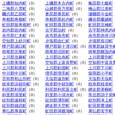
上磯郡知内町
（0）
上磯郡木古内町
（0）
亀田郡七飯町
二海郡八雲町
（0）
山越郡長万部町
（0）
檜山郡江差町
爾志郡乙部町
（0）
奥尻郡奥尻町
（0）
瀬棚郡今金町
寿都郡寿都町
（0）
寿都郡黒松内町
（0）
磯谷郡蘭越町
虻田郡留寿都村
（0）
虻田郡喜茂別町
（0）
虻田郡京極町
岩内郡岩内町
（0）
古宇郡泊村
（0）
古宇郡神恵内
余市郡仁木町
（0）
余市郡余市町
（0）
余市郡赤井川
空知郡上砂川町
（0）
夕張郡由仁町
（0）
夕張郡長沼町
樺戸郡浦臼町
（0）
樺戸郡新十津川町
（0）
雨竜郡妹背牛
雨竜郡北竜町
（0）
雨竜郡沼田町
（0）
雨竜郡幌加内
上川郡当麻町
（0）
上川郡比布町
（0）
上川郡愛別町
上川郡美瑛町
（0）
空知郡上富良野町
（0）
空知郡中富良
上川郡和寒町
（0）
上川郡剣淵町
（0）
上川郡下川町
中川郡中川町
（0）
増毛郡増毛町
（0）
留萌郡小平町
苫前郡初山別村
（0）
天塩郡遠別町
（0）
天塩郡天塩町
枝幸郡浜頓別町
（0）
枝幸郡中頓別町
（0）
枝幸郡枝幸町
利尻郡利尻町
（0）
利尻郡利尻富士町
（0）
網走郡美幌町
斜里郡清里町
（0）
斜里郡小清水町
（0）
常呂郡訓子府
紋別郡遠軽町
（0）
紋別郡湧別町
（0）
紋別郡滝上町
紋別郡雄武町
（0）
網走郡大空町
（0）
虻田郡豊浦町
勇払郡厚真町
（0）
虻田郡洞爺湖町
（0）
勇払郡安平町