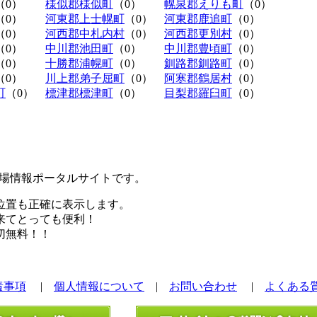
（0）
様似郡様似町
（0）
幌泉郡えりも町
（0）
（0）
河東郡上士幌町
（0）
河東郡鹿追町
（0）
（0）
河西郡中札内村
（0）
河西郡更別村
（0）
（0）
中川郡池田町
（0）
中川郡豊頃町
（0）
（0）
十勝郡浦幌町
（0）
釧路郡釧路町
（0）
（0）
川上郡弟子屈町
（0）
阿寒郡鶴居村
（0）
町
（0）
標津郡標津町
（0）
目梨郡羅臼町
（0）
極駐車場情報ポータルサイトです。
位置も正確に表示します。
来てとっても便利！
切無料！！
責事項
|
個人情報について
|
お問い合わせ
|
よくある