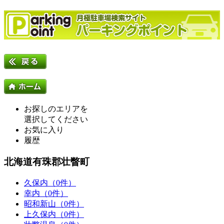
お探しのエリアを
選択してください
お気に入り
履歴
北海道有珠郡壮瞥町
久保内（0件）
幸内（0件）
昭和新山（0件）
上久保内（0件）