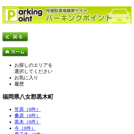
お探しのエリアを
選択してください
お気に入り
履歴
福岡県八女郡黒木町
笠原（0件）
桑原（0件）
黒木（0件）
今（0件）