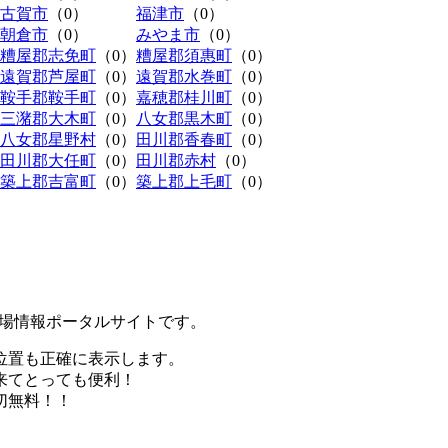
古賀市
（0）
福津市
（0）
朝倉市
（0）
みやま市
（0）
糟屋郡志免町
（0）
糟屋郡須惠町
（0）
遠賀郡芦屋町
（0）
遠賀郡水巻町
（0）
鞍手郡鞍手町
（0）
嘉穂郡桂川町
（0）
三潴郡大木町
（0）
八女郡黒木町
（0）
八女郡星野村
（0）
田川郡香春町
（0）
田川郡大任町
（0）
田川郡赤村
（0）
築上郡吉富町
（0）
築上郡上毛町
（0）
極駐車場情報ポータルサイトです。
位置も正確に表示します。
来てとっても便利！
切無料！！