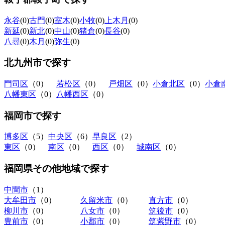
永谷
(0)
古門
(0)
室木
(0)
小牧
(0)
上木月
(0)
新延
(0)
新北
(0)
中山
(0)
猪倉
(0)
長谷
(0)
八尋
(0)
木月
(0)
弥生
(0)
北九州市
で探す
門司区
（0）
若松区
（0）
戸畑区
（0）
小倉北区
（0）
小倉
八幡東区
（0）
八幡西区
（0）
福岡市
で探す
博多区
（5）
中央区
（6）
早良区
（2）
東区
（0）
南区
（0）
西区
（0）
城南区
（0）
福岡県その他地域
で探す
中間市
（1）
大牟田市
（0）
久留米市
（0）
直方市
（0）
柳川市
（0）
八女市
（0）
筑後市
（0）
豊前市
（0）
小郡市
（0）
筑紫野市
（0）