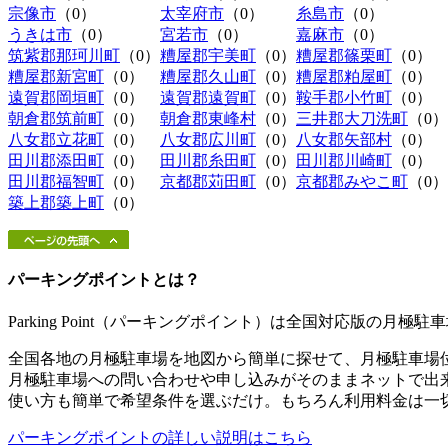
宗像市
（0）
太宰府市
（0）
糸島市
（0）
うきは市
（0）
宮若市
（0）
嘉麻市
（0）
筑紫郡那珂川町
（0）
糟屋郡宇美町
（0）
糟屋郡篠栗町
（0）
糟屋郡新宮町
（0）
糟屋郡久山町
（0）
糟屋郡粕屋町
（0）
遠賀郡岡垣町
（0）
遠賀郡遠賀町
（0）
鞍手郡小竹町
（0）
朝倉郡筑前町
（0）
朝倉郡東峰村
（0）
三井郡大刀洗町
（0）
八女郡立花町
（0）
八女郡広川町
（0）
八女郡矢部村
（0）
田川郡添田町
（0）
田川郡糸田町
（0）
田川郡川崎町
（0）
田川郡福智町
（0）
京都郡苅田町
（0）
京都郡みやこ町
（0）
築上郡築上町
（0）
パーキングポイントとは？
Parking Point（パーキングポイント）は全国対応版の月
全国各地の月極駐車場を地図から簡単に探せて、月極駐車場
月極駐車場への問い合わせや申し込みがそのままネットで出
使い方も簡単で希望条件を選ぶだけ。もちろん利用料金は一
パーキングポイントの詳しい説明はこちら