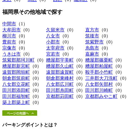
福岡県その他地域
で探す
中間市
（1）
大牟田市
（0）
久留米市
（0）
直方市
（0）
柳川市
（0）
八女市
（0）
筑後市
（0）
豊前市
（0）
小郡市
（0）
筑紫野市
（0）
宗像市
（0）
太宰府市
（0）
糸島市
（0）
うきは市
（0）
宮若市
（0）
嘉麻市
（0）
筑紫郡那珂川町
（0）
糟屋郡宇美町
（0）
糟屋郡篠栗町
（0）
糟屋郡新宮町
（0）
糟屋郡久山町
（0）
糟屋郡粕屋町
（0）
遠賀郡岡垣町
（0）
遠賀郡遠賀町
（0）
鞍手郡小竹町
（0）
朝倉郡筑前町
（0）
朝倉郡東峰村
（0）
三井郡大刀洗町
（0）
八女郡立花町
（0）
八女郡広川町
（0）
八女郡矢部村
（0）
田川郡添田町
（0）
田川郡糸田町
（0）
田川郡川崎町
（0）
田川郡福智町
（0）
京都郡苅田町
（0）
京都郡みやこ町
（0）
築上郡築上町
（0）
パーキングポイントとは？