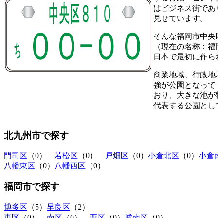
はビジネス街であ
見せています。
そんな福岡市中央
（現在の名称：福
日本で最初に作ら
商業地域、行政地
強が公園となって
おり、大きな池が
代表する公園とし
北九州市
で探す
門司区
（0）
若松区
（0）
戸畑区
（0）
小倉北区
（0）
小倉
八幡東区
（0）
八幡西区
（0）
福岡市
で探す
博多区
（5）
早良区
（2）
東区
（0）
南区
（0）
西区
（0）
城南区
（0）