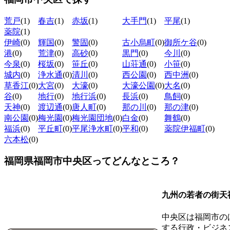
荒戸
(1)
春吉
(1)
赤坂
(1)
大手門
(1)
平尾
(1)
薬院
(1)
伊崎
(0)
輝国
(0)
警固
(0)
古小烏町
(0)
御所ケ谷
(0)
港
(0)
荒津
(0)
高砂
(0)
黒門
(0)
今川
(0)
今泉
(0)
桜坂
(0)
笹丘
(0)
山荘通
(0)
小笹
(0)
城内
(0)
浄水通
(0)
清川
(0)
西公園
(0)
西中洲
(0)
草香江
(0)
大宮
(0)
大濠
(0)
大濠公園
(0)
大名
(0)
谷
(0)
地行
(0)
地行浜
(0)
長浜
(0)
鳥飼
(0)
天神
(0)
渡辺通
(0)
唐人町
(0)
那の川
(0)
那の津
(0)
南公園
(0)
梅光園
(0)
梅光園団地
(0)
白金
(0)
舞鶴
(0)
福浜
(0)
平丘町
(0)
平尾浄水町
(0)
平和
(0)
薬院伊福町
(0)
六本松
(0)
福岡県福岡市中央区ってどんなところ？
九州の若者の街天
中央区は福岡市の
する行政・ビジネ