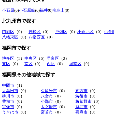
小石原
(0)
小石原鼓
(0)
福井
(0)
宝珠山
(0)
北九州市
で探す
門司区
（0）
若松区
（0）
戸畑区
（0）
小倉北区
（0）
小倉
八幡東区
（0）
八幡西区
（0）
福岡市
で探す
博多区
（5）
中央区
（6）
早良区
（2）
東区
（0）
南区
（0）
西区
（0）
城南区
（0）
福岡県その他地域
で探す
中間市
（1）
大牟田市
（0）
久留米市
（0）
直方市
（0）
柳川市
（0）
八女市
（0）
筑後市
（0）
豊前市
（0）
小郡市
（0）
筑紫野市
（0）
宗像市
（0）
太宰府市
（0）
糸島市
（0）
うきは市
（0）
宮若市
（0）
嘉麻市
（0）