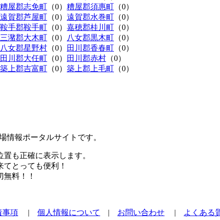
糟屋郡志免町
（0）
糟屋郡須惠町
（0）
遠賀郡芦屋町
（0）
遠賀郡水巻町
（0）
鞍手郡鞍手町
（0）
嘉穂郡桂川町
（0）
三潴郡大木町
（0）
八女郡黒木町
（0）
八女郡星野村
（0）
田川郡香春町
（0）
田川郡大任町
（0）
田川郡赤村
（0）
築上郡吉富町
（0）
築上郡上毛町
（0）
極駐車場情報ポータルサイトです。
位置も正確に表示します。
来てとっても便利！
切無料！！
責事項
|
個人情報について
|
お問い合わせ
|
よくある