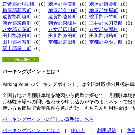
筑紫郡那珂川町
（0）
糟屋郡宇美町
（0）
糟屋郡篠栗町
（0）
糟屋郡新宮町
（0）
糟屋郡久山町
（0）
糟屋郡粕屋町
（0）
遠賀郡岡垣町
（0）
遠賀郡遠賀町
（0）
鞍手郡小竹町
（0）
朝倉郡筑前町
（0）
朝倉郡東峰村
（0）
三井郡大刀洗町
（0）
八女郡立花町
（0）
八女郡広川町
（0）
八女郡矢部村
（0）
田川郡添田町
（0）
田川郡糸田町
（0）
田川郡川崎町
（0）
田川郡福智町
（0）
京都郡苅田町
（0）
京都郡みやこ町
（0）
築上郡築上町
（0）
パーキングポイントとは？
Parking Point（パーキングポイント）は全国対応版の月
全国各地の月極駐車場を地図から簡単に探せて、月極駐車場
月極駐車場への問い合わせや申し込みがそのままネットで出
使い方も簡単で希望条件を選ぶだけ。もちろん利用料金は一
パーキングポイントの詳しい説明はこちら
パーキングポイントとは？
|
使い方
|
利用規約
|
免