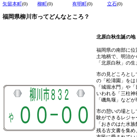
矢留本町
(0)
柳町
(0)
有明町
(0)
立石
(0)
福岡県柳川市ってどんなところ？
北原白秋生誕の地
福岡県の南部に位
土地柄で、明治か
「北原白秋」の生
市の見どころとし
の「松濤園」をは
「城堀水門」や「
いわれる「三柱神
「磯鳥堰」などが
市の憩いの場とし
験ができるレジャ
「おきのはた水族
残る古文書を集め
市民に愛されてい