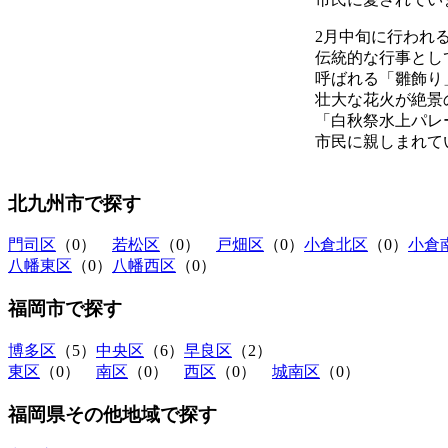
2月中旬に行われ
伝統的な行事とし
呼ばれる「雛飾り
壮大な花火が絶景
「白秋祭水上パレ
市民に親しまれて
北九州市
で探す
門司区
（0）
若松区
（0）
戸畑区
（0）
小倉北区
（0）
小倉
八幡東区
（0）
八幡西区
（0）
福岡市
で探す
博多区
（5）
中央区
（6）
早良区
（2）
東区
（0）
南区
（0）
西区
（0）
城南区
（0）
福岡県その他地域
で探す