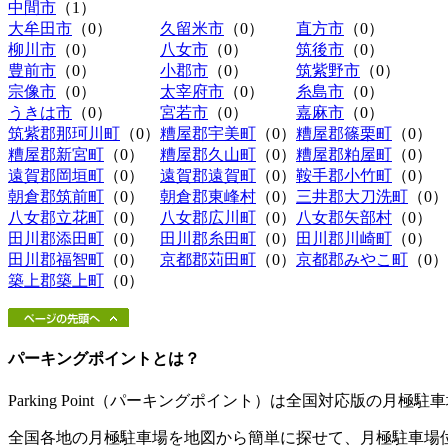
中間市
（1）
大牟田市
（0）
久留米市
（0）
直方市
（0）
柳川市
（0）
八女市
（0）
筑後市
（0）
豊前市
（0）
小郡市
（0）
筑紫野市
（0）
宗像市
（0）
太宰府市
（0）
糸島市
（0）
うきは市
（0）
宮若市
（0）
嘉麻市
（0）
筑紫郡那珂川町
（0）
糟屋郡宇美町
（0）
糟屋郡篠栗町
（0）
糟屋郡新宮町
（0）
糟屋郡久山町
（0）
糟屋郡粕屋町
（0）
遠賀郡岡垣町
（0）
遠賀郡遠賀町
（0）
鞍手郡小竹町
（0）
朝倉郡筑前町
（0）
朝倉郡東峰村
（0）
三井郡大刀洗町
（0）
八女郡立花町
（0）
八女郡広川町
（0）
八女郡矢部村
（0）
田川郡添田町
（0）
田川郡糸田町
（0）
田川郡川崎町
（0）
田川郡福智町
（0）
京都郡苅田町
（0）
京都郡みやこ町
（0）
築上郡築上町
（0）
パーキングポイントとは？
Parking Point（パーキングポイント）は全国対応版の月
全国各地の月極駐車場を地図から簡単に探せて、月極駐車場