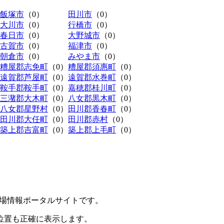
飯塚市
（0）
田川市
（0）
大川市
（0）
行橋市
（0）
春日市
（0）
大野城市
（0）
古賀市
（0）
福津市
（0）
朝倉市
（0）
みやま市
（0）
糟屋郡志免町
（0）
糟屋郡須惠町
（0）
遠賀郡芦屋町
（0）
遠賀郡水巻町
（0）
鞍手郡鞍手町
（0）
嘉穂郡桂川町
（0）
三潴郡大木町
（0）
八女郡黒木町
（0）
八女郡星野村
（0）
田川郡香春町
（0）
田川郡大任町
（0）
田川郡赤村
（0）
築上郡吉富町
（0）
築上郡上毛町
（0）
極駐車場情報ポータルサイトです。
位置も正確に表示します。