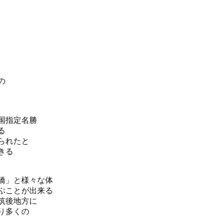
の
国指定名勝
る
られたと
きる
橋」と様々な体
ぶことが出来る
筑後地方に
り多くの