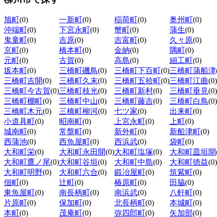
旭町
(0)
一新町
(0)
稲荷町
(0)
奥州町
(0)
沖端町
(0)
下宮永町
(0)
蟹町
(0)
蒲生
(0)
鬼童町
(0)
吉原
(0)
吉富町
(0)
久々原
(0)
京町
(0)
橋本町
(0)
金納
(0)
隅町
(0)
元町
(0)
古賀
(0)
高島
(0)
細工町
(0)
坂本町
(0)
三橋町磯鳥
(0)
三橋町下百町
(0)
三橋町蒲船津
三橋町吉開
(0)
三橋町久末
(0)
三橋町五拾町
(0)
三橋町江曲
(0)
三橋町今古賀
(0)
三橋町枝光
(0)
三橋町新村
(0)
三橋町垂見
(0)
三橋町棚町
(0)
三橋町中山
(0)
三橋町藤吉
(0)
三橋町白鳥
(0)
三橋町木元
(0)
三橋町柳河
(0)
七ツ家
(0)
出来町
(0)
小道具町
(0)
昭南町
(0)
上宮永町
(0)
上町
(0)
城南町
(0)
常盤町
(0)
新外町
(0)
新船津町
(0)
西蒲池
(0)
西魚屋町
(0)
西浜武
(0)
袋町
(0)
大和町栄
(0)
大和町永田開
(0)
大和町塩塚
(0)
大和町皿垣開
大和町鷹ノ尾
(0)
大和町谷垣
(0)
大和町中島
(0)
大和町徳益
(0)
大和町明野
(0)
大和町六合
(0)
鍛冶屋町
(0)
筑紫町
(0)
佃町
(0)
辻町
(0)
椿原町
(0)
田脇
(0)
東魚屋町
(0)
南長柄町
(0)
南浜武
(0)
八軒町
(0)
片原町
(0)
保加町
(0)
北長柄町
(0)
本城町
(0)
本町
(0)
茂庵町
(0)
弥四郎町
(0)
矢加部
(0)