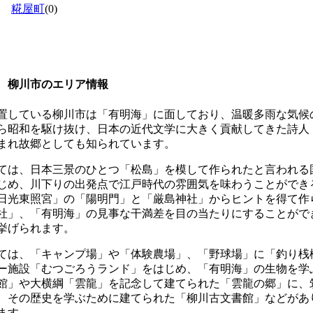
糀屋町
(0)
 柳川市のエリア情報
置している柳川市は「有明海」に面しており、温暖多雨な気候
ら昭和を駆け抜け、日本の近代文学に大きく貢献してきた詩人
まれ故郷としても知られています。
ては、日本三景のひとつ「松島」を模して作られたと言われる
じめ、川下りの出発点で江戸時代の雰囲気を味わうことができ
日光東照宮」の「陽明門」と「厳島神社」からヒントを得て作
社」、「有明海」の見事な干満差を目の当たりにすることがで
挙げられます。
ては、「キャンプ場」や「体験農場」、「野球場」に「釣り桟
ー施設「むつごろうランド」をはじめ、「有明海」の生物を学
館」や大横綱「雲龍」を記念して建てられた「雲龍の郷」に、
、その歴史を学ぶために建てられた「柳川古文書館」などがあ
ます。