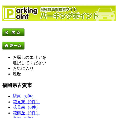
お探しのエリアを
選択してください
お気に入り
履歴
福岡県古賀市
駅東（0件）
花見東（0件）
花見南（0件）
花鶴丘（0件）