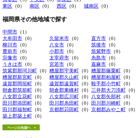
東区
（0）
南区
（0）
西区
（0）
城南区
（0）
福岡県その他地域
で探す
中間市
（1）
大牟田市
（0）
久留米市
（0）
直方市
（0）
柳川市
（0）
八女市
（0）
筑後市
（0）
豊前市
（0）
小郡市
（0）
筑紫野市
（0）
宗像市
（0）
太宰府市
（0）
糸島市
（0）
うきは市
（0）
宮若市
（0）
嘉麻市
（0）
筑紫郡那珂川町
（0）
糟屋郡宇美町
（0）
糟屋郡篠栗町
（0）
糟屋郡新宮町
（0）
糟屋郡久山町
（0）
糟屋郡粕屋町
（0）
遠賀郡岡垣町
（0）
遠賀郡遠賀町
（0）
鞍手郡小竹町
（0）
朝倉郡筑前町
（0）
朝倉郡東峰村
（0）
三井郡大刀洗町
（0）
八女郡立花町
（0）
八女郡広川町
（0）
八女郡矢部村
（0）
田川郡添田町
（0）
田川郡糸田町
（0）
田川郡川崎町
（0）
田川郡福智町
（0）
京都郡苅田町
（0）
京都郡みやこ町
（0）
築上郡築上町
（0）