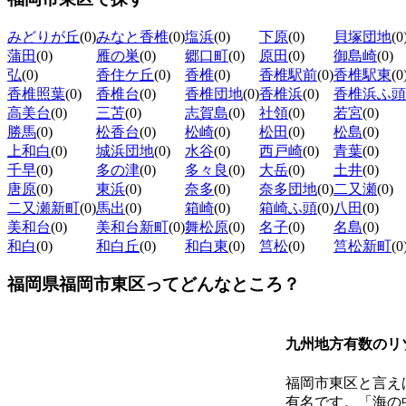
みどりが丘
(0)
みなと香椎
(0)
塩浜
(0)
下原
(0)
貝塚団地
(0
蒲田
(0)
雁の巣
(0)
郷口町
(0)
原田
(0)
御島崎
(0)
弘
(0)
香住ケ丘
(0)
香椎
(0)
香椎駅前
(0)
香椎駅東
(0
香椎照葉
(0)
香椎台
(0)
香椎団地
(0)
香椎浜
(0)
香椎浜ふ頭
高美台
(0)
三苫
(0)
志賀島
(0)
社領
(0)
若宮
(0)
勝馬
(0)
松香台
(0)
松崎
(0)
松田
(0)
松島
(0)
上和白
(0)
城浜団地
(0)
水谷
(0)
西戸崎
(0)
青葉
(0)
千早
(0)
多の津
(0)
多々良
(0)
大岳
(0)
土井
(0)
唐原
(0)
東浜
(0)
奈多
(0)
奈多団地
(0)
二又瀬
(0)
二又瀬新町
(0)
馬出
(0)
箱崎
(0)
箱崎ふ頭
(0)
八田
(0)
美和台
(0)
美和台新町
(0)
舞松原
(0)
名子
(0)
名島
(0)
和白
(0)
和白丘
(0)
和白東
(0)
筥松
(0)
筥松新町
(0
福岡県福岡市東区ってどんなところ？
九州地方有数のリ
福岡市東区と言え
有名です。「海の