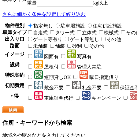
重量
kg以上
さらに細かく条件を設定して絞り込む
物件種別
指定無し
駐車場施設
住宅併設施設
車庫タイプ
自走式
タワー式
立体式
機械式
その
出入り口
ゲート等有り
ゲート等無し
その他
路面
未舗装
舗装
砂利
その他
イメージ
図面有
写真有
設備
屋根付
管理人常駐
特殊契約
短期貸しOK
曜日指定借り
初期費用
敷金不要
礼金不要
保証金
○得
車庫証明代行
キャンペーン
住所・キーワードから検索
地域名や駅名などを入力してください