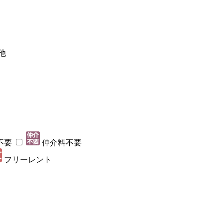
他
不要
仲介料不要
フリーレント