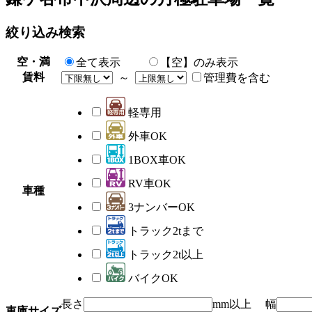
絞り込み検索
空・満
全て表示
【空】のみ表示
賃料
～
管理費を含む
軽専用
外車OK
1BOX車OK
RV車OK
車種
3ナンバーOK
トラック2tまで
トラック2t以上
バイクOK
長さ
mm以上 幅
車庫サイズ