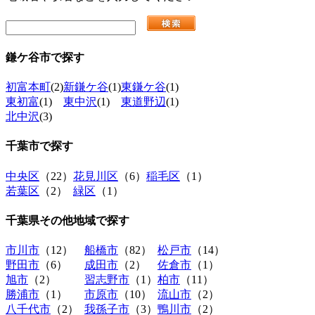
鎌ケ谷市
で探す
初富本町
(2)
新鎌ケ谷
(1)
東鎌ケ谷
(1)
東初富
(1)
東中沢
(1)
東道野辺
(1)
北中沢
(3)
千葉市
で探す
中央区
（22）
花見川区
（6）
稲毛区
（1）
若葉区
（2）
緑区
（1）
千葉県その他地域
で探す
市川市
（12）
船橋市
（82）
松戸市
（14）
野田市
（6）
成田市
（2）
佐倉市
（1）
旭市
（2）
習志野市
（1）
柏市
（11）
勝浦市
（1）
市原市
（10）
流山市
（2）
八千代市
（2）
我孫子市
（3）
鴨川市
（2）