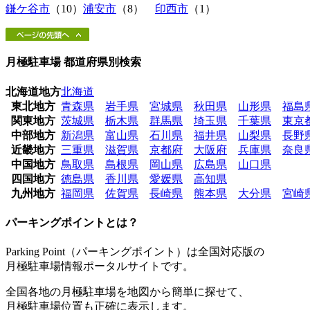
鎌ケ谷市
（10）
浦安市
（8）
印西市
（1）
月極駐車場 都道府県別検索
北海道地方
北海道
東北地方
青森県
岩手県
宮城県
秋田県
山形県
福島
関東地方
茨城県
栃木県
群馬県
埼玉県
千葉県
東京
中部地方
新潟県
富山県
石川県
福井県
山梨県
長野
近畿地方
三重県
滋賀県
京都府
大阪府
兵庫県
奈良
中国地方
鳥取県
島根県
岡山県
広島県
山口県
四国地方
徳島県
香川県
愛媛県
高知県
九州地方
福岡県
佐賀県
長崎県
熊本県
大分県
宮崎
パーキングポイントとは？
Parking Point（パーキングポイント）は全国対応版の
月極駐車場情報ポータルサイトです。
全国各地の月極駐車場を地図から簡単に探せて、
月極駐車場位置も正確に表示します。