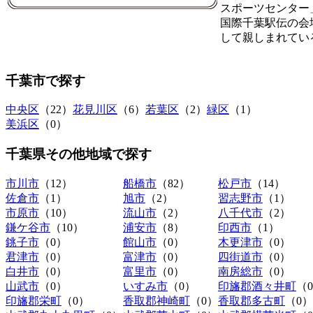
スポーツセンター
国際千葉駅伝の会
して親しまれてい
千葉市
で探す
中央区
（22）
花見川区
（6）
若葉区
（2）
緑区
（1）
美浜区
（0）
千葉県その他地域
で探す
市川市
（12）
船橋市
（82）
松戸市
（14）
佐倉市
（1）
旭市
（2）
習志野市
（1）
市原市
（10）
流山市
（2）
八千代市
（2）
鎌ケ谷市
（10）
浦安市
（8）
印西市
（1）
銚子市
（0）
館山市
（0）
木更津市
（0）
君津市
（0）
富津市
（0）
四街道市
（0）
白井市
（0）
富里市
（0）
南房総市
（0）
山武市
（0）
いすみ市
（0）
印旛郡酒々井町
（
印旛郡栄町
（0）
香取郡神崎町
（0）
香取郡多古町
（0）