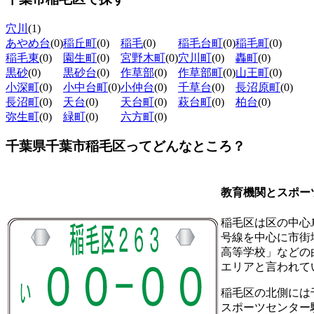
穴川
(1)
あやめ台
(0)
稲丘町
(0)
稲毛
(0)
稲毛台町
(0)
稲毛町
(0)
稲毛東
(0)
園生町
(0)
宮野木町
(0)
穴川町
(0)
轟町
(0)
黒砂
(0)
黒砂台
(0)
作草部
(0)
作草部町
(0)
山王町
(0)
小深町
(0)
小中台町
(0)
小仲台
(0)
千草台
(0)
長沼原町
(0)
長沼町
(0)
天台
(0)
天台町
(0)
萩台町
(0)
柏台
(0)
弥生町
(0)
緑町
(0)
六方町
(0)
千葉県千葉市稲毛区ってどんなところ？
教育機関とスポー
稲毛区は区の中心
号線を中心に市街
高等学校」などの
エリアと言われて
稲毛区の北側には
スポーツセンター