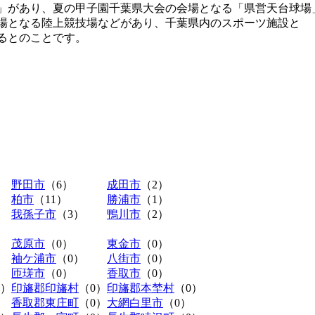
」があり、夏の甲子園千葉県大会の会場となる「県営天台球場
場となる陸上競技場などがあり、千葉県内のスポーツ施設と
るとのことです。
野田市
（6）
成田市
（2）
柏市
（11）
勝浦市
（1）
我孫子市
（3）
鴨川市
（2）
茂原市
（0）
東金市
（0）
袖ケ浦市
（0）
八街市
（0）
匝瑳市
（0）
香取市
（0）
0）
印旛郡印旛村
（0）
印旛郡本埜村
（0）
香取郡東庄町
（0）
大網白里市
（0）