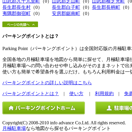
山武郡九十九里町
（0）
山武郡芝山町
（0）
山武郡横芝光町
（
長生郡長生村
（0）
長生郡白子町
（0）
長生郡長柄町
（0）
夷隅郡御宿町
（0）
安房郡鋸南町
（0）
パーキングポイントとは？
Parking Point（パーキングポイント）は全国対応版の月
全国各地の月極駐車場を地図から簡単に探せて、月極駐車場
月極駐車場への問い合わせや申し込みがそのままネットで出
使い方も簡単で希望条件を選ぶだけ。もちろん利用料金は一
パーキングポイントの詳しい説明はこちら
パーキングポイントとは？
|
使い方
|
利用規約
|
免
Copyright(C) 2008-2010 info advance Co.Ltd. All rights reserved.
月極駐車場
なら地図から探せるパーキングポイント