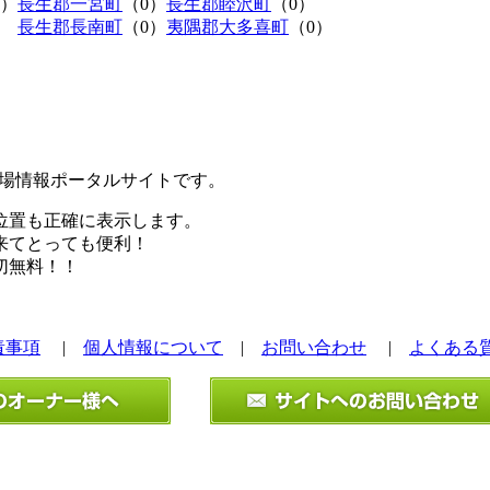
0）
長生郡一宮町
（0）
長生郡睦沢町
（0）
長生郡長南町
（0）
夷隅郡大多喜町
（0）
極駐車場情報ポータルサイトです。
位置も正確に表示します。
来てとっても便利！
切無料！！
責事項
|
個人情報について
|
お問い合わせ
|
よくある