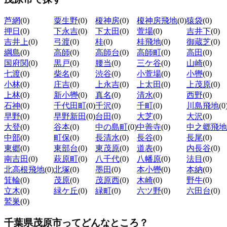
芦網
(0)
粟生野
(0)
榎神房
(0)
榎神房飛地
(0)
猿袋
(0)
押日
(0)
下永吉
(0)
下太田
(0)
萱場
(0)
吉井下
(0)
吉井上
(0)
弓渡
(0)
桂
(0)
桂飛地
(0)
御蔵芝
(0)
綱島
(0)
高師
(0)
高師台
(0)
高師町
(0)
高田
(0)
国府関
(0)
黒戸
(0)
腰当
(0)
三ケ谷
(0)
山崎
(0)
七渡
(0)
柴名
(0)
渋谷
(0)
小萱場
(0)
小轡
(0)
小林
(0)
庄吉
(0)
上永吉
(0)
上太田
(0)
上茂原
(0)
上林
(0)
新小轡
(0)
真名
(0)
清水
(0)
西野
(0)
石神
(0)
千代田町
(0)
千沢
(0)
千町
(0)
川島飛地
(0
早野
(0)
早野新田
(0)
台田
(0)
大芝
(0)
大沢
(0)
大登
(0)
谷本
(0)
中の島町
(0)
中善寺
(0)
中之郷飛地
中部
(0)
町保
(0)
長清水
(0)
長谷
(0)
長尾
(0)
東郷
(0)
東部台
(0)
東茂原
(0)
道表
(0)
内長谷
(0)
南吉田
(0)
萩原町
(0)
八千代
(0)
八幡原
(0)
法目
(0)
北高根飛地
(0)
北塚
(0)
墨田
(0)
本小轡
(0)
本納
(0)
箕輪
(0)
茂原
(0)
茂原西
(0)
木崎
(0)
野牛
(0)
立木
(0)
緑ケ丘
(0)
緑町
(0)
六ツ野
(0)
六田台
(0)
鷲巣
(0)
千葉県茂原市ってどんなところ？