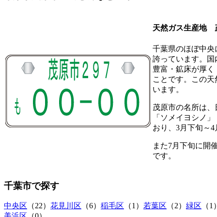
天然ガス生産地 
千葉県のほぼ中央
誇っています。国
豊富・鉱床が厚く
ことです。この天
います。
茂原市の名所は、
「ソメイヨシノ」
おり、3月下旬～
また7月下旬に開
です。
千葉市
で探す
中央区
（22）
花見川区
（6）
稲毛区
（1）
若葉区
（2）
緑区
（1
美浜区
（0）