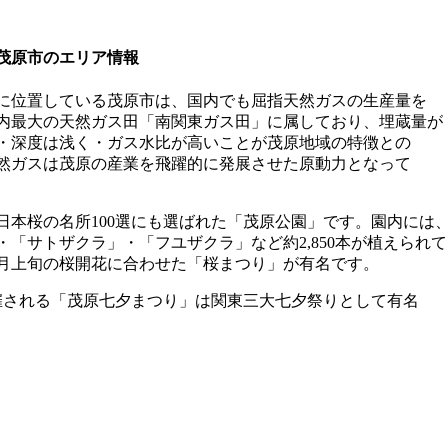
茂原市のエリア情報
に位置している茂原市は、国内でも屈指天然ガスの生産量を
内最大の天然ガス田「南関東ガス田」に属しており、埋蔵量が
・深度は浅く・ガス水比が高いことが茂原地域の特徴との
然ガスは茂原の産業を飛躍的に発展させた原動力となって
日本桜の名所100選にも選ばれた「茂原公園」です。園内には
・「サトザクラ」・「フユザクラ」など約2,850本が植えられて
4月上旬の桜開花に合わせた「桜まつり」が有名です。
催される「茂原七夕まつり」は関東三大七夕祭りとして有名
）