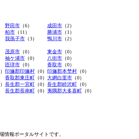
野田市
（6）
成田市
（2）
柏市
（11）
勝浦市
（1）
我孫子市
（3）
鴨川市
（2）
茂原市
（0）
東金市
（0）
袖ケ浦市
（0）
八街市
（0）
匝瑳市
（0）
香取市
（0）
0）
印旛郡印旛村
（0）
印旛郡本埜村
（0）
香取郡東庄町
（0）
大網白里市
（0）
0）
長生郡一宮町
（0）
長生郡睦沢町
（0）
長生郡長南町
（0）
夷隅郡大多喜町
（0）
極駐車場情報ポータルサイトです。