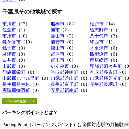
千葉県その他地域
で探す
市川市
（12）
船橋市
（82）
松戸市
（14）
佐倉市
（1）
旭市
（2）
習志野市
（1）
市原市
（10）
流山市
（2）
八千代市
（2）
鎌ケ谷市
（10）
浦安市
（8）
印西市
（1）
銚子市
（0）
館山市
（0）
木更津市
（0）
君津市
（0）
富津市
（0）
四街道市
（0）
白井市
（0）
富里市
（0）
南房総市
（0）
山武市
（0）
いすみ市
（0）
印旛郡酒々井町
（
印旛郡栄町
（0）
香取郡神崎町
（0）
香取郡多古町
（0）
山武郡九十九里町
（0）
山武郡芝山町
（0）
山武郡横芝光町
（
長生郡長生村
（0）
長生郡白子町
（0）
長生郡長柄町
（0）
夷隅郡御宿町
（0）
安房郡鋸南町
（0）
パーキングポイントとは？
Parking Point（パーキングポイント）は全国対応版の月