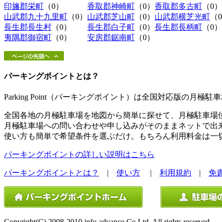
印旛郡栄町
（0）
香取郡神崎町
（0）
香取郡多古町
（0）
山武郡九十九里町
（0）
山武郡芝山町
（0）
山武郡横芝光町
（
長生郡長生村
（0）
長生郡白子町
（0）
長生郡長柄町
（0）
夷隅郡御宿町
（0）
安房郡鋸南町
（0）
パーキングポイントとは？
Parking Point（パーキングポイント）は全国対応版の月
全国各地の月極駐車場を地図から簡単に探せて、月極駐車場
月極駐車場への問い合わせや申し込みがそのままネットで出
使い方も簡単で希望条件を選ぶだけ。もちろん利用料金は一
パーキングポイントの詳しい説明はこちら
パーキングポイントとは？
|
使い方
|
利用規約
|
免
Copyright(C) 2008-2010 info advance Co.Ltd. All rights reserved.