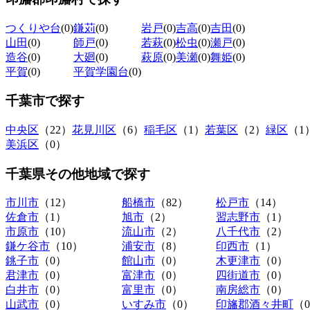
つくりや台
(0)
鎌苅
(0)
岩戸
(0)
吉高
(0)
吉田
(0)
山田
(0)
師戸
(0)
若萩
(0)
松虫
(0)
瀬戸
(0)
造谷
(0)
大廻
(0)
萩原
(0)
美瀬
(0)
舞姫
(0)
平賀
(0)
平賀学園台
(0)
千葉市
で探す
中央区
（22）
花見川区
（6）
稲毛区
（1）
若葉区
（2）
緑区
（1
美浜区
（0）
千葉県その他地域
で探す
市川市
（12）
船橋市
（82）
松戸市
（14）
佐倉市
（1）
旭市
（2）
習志野市
（1）
市原市
（10）
流山市
（2）
八千代市
（2）
鎌ケ谷市
（10）
浦安市
（8）
印西市
（1）
銚子市
（0）
館山市
（0）
木更津市
（0）
君津市
（0）
富津市
（0）
四街道市
（0）
白井市
（0）
富里市
（0）
南房総市
（0）
山武市
（0）
いすみ市
（0）
印旛郡酒々井町
（