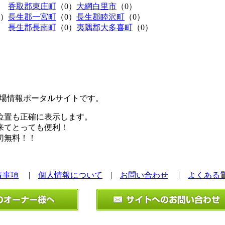
香取郡東庄町
（0）
大網白里市
（0）
0）
長生郡一宮町
（0）
長生郡睦沢町
（0）
長生郡長南町
（0）
夷隅郡大多喜町
（0）
極駐車場情報ポータルサイトです。
位置も正確に表示します。
来てとっても便利！
切無料！！
責事項
|
個人情報について
|
お問い合わせ
|
よくある