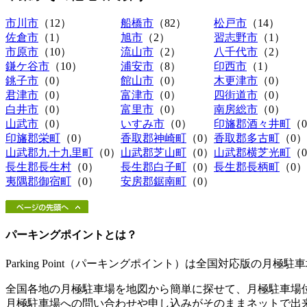
市川市
（12）
船橋市
（82）
松戸市
（14）
佐倉市
（1）
旭市
（2）
習志野市
（1）
市原市
（10）
流山市
（2）
八千代市
（2）
鎌ケ谷市
（10）
浦安市
（8）
印西市
（1）
銚子市
（0）
館山市
（0）
木更津市
（0）
君津市
（0）
富津市
（0）
四街道市
（0）
白井市
（0）
富里市
（0）
南房総市
（0）
山武市
（0）
いすみ市
（0）
印旛郡酒々井町
（
印旛郡栄町
（0）
香取郡神崎町
（0）
香取郡多古町
（0）
山武郡九十九里町
（0）
山武郡芝山町
（0）
山武郡横芝光町
（
長生郡長生村
（0）
長生郡白子町
（0）
長生郡長柄町
（0）
夷隅郡御宿町
（0）
安房郡鋸南町
（0）
パーキングポイントとは？
Parking Point（パーキングポイント）は全国対応版の月
全国各地の月極駐車場を地図から簡単に探せて、月極駐車場
月極駐車場への問い合わせや申し込みがそのままネットで出