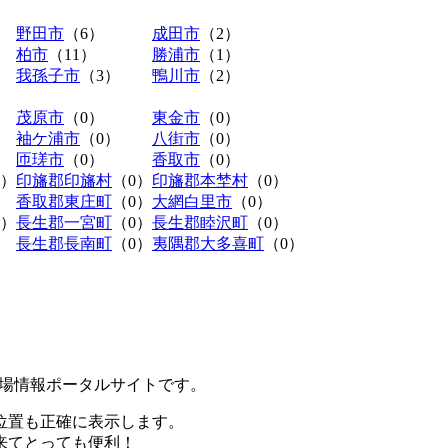
野田市
（6）
成田市
（2）
柏市
（11）
勝浦市
（1）
我孫子市
（3）
鴨川市
（2）
茂原市
（0）
東金市
（0）
袖ケ浦市
（0）
八街市
（0）
匝瑳市
（0）
香取市
（0）
0）
印旛郡印旛村
（0）
印旛郡本埜村
（0）
香取郡東庄町
（0）
大網白里市
（0）
0）
長生郡一宮町
（0）
長生郡睦沢町
（0）
長生郡長南町
（0）
夷隅郡大多喜町
（0）
極駐車場情報ポータルサイトです。
位置も正確に表示します。
来てとっても便利！