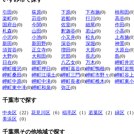
引田
(0)
荻原
(0)
下原
(0)
下布施
(0)
柿和田
(0
楽町
(0)
苅谷
(0)
岩船
(0)
行川
(0)
高谷
(0)
国府台
(0)
今関
(0)
佐室
(0)
細尾
(0)
作田
(0)
札森
(0)
山田
(0)
釈迦谷
(0)
若山
(0)
小高
(0)
小沢
(0)
小池
(0)
小又井
(0)
松丸
(0)
上布施
(0
新田
(0)
新田野
(0)
深谷
(0)
深堀
(0)
神置
(0)
須賀谷
(0)
正立寺
(0)
増田
(0)
大原
(0)
大原台
(0
大野
(0)
大和田
(0)
沢部
(0)
長志
(0)
島
(0)
日在
(0)
能実
(0)
八乙女
(0)
万木
(0)
岬町井沢
岬町榎沢
(0)
岬町押日
(0)
岬町嘉谷
(0)
岬町鴨根
(0)
岬町岩熊
岬町桑田
(0)
岬町江場土
(0)
岬町三門
(0)
岬町市野々
(0)
岬町谷上
岬町中原
(0)
岬町中滝
(0)
岬町長者
(0)
岬町椎木
(0)
岬町東小
岬町東中滝
(0)
岬町和泉
(0)
弥正
(0)
千葉市
で探す
中央区
（22）
花見川区
（6）
稲毛区
（1）
若葉区
（2）
緑区
（1
美浜区
（0）
千葉県その他地域
で探す