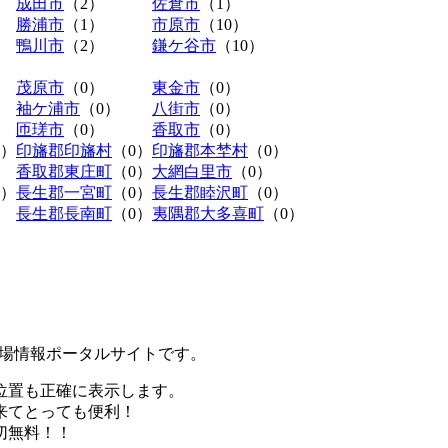
成田市
（2）
佐倉市
（1）
勝浦市
（1）
市原市
（10）
鴨川市
（2）
鎌ケ谷市
（10）
茂原市
（0）
東金市
（0）
袖ケ浦市
（0）
八街市
（0）
匝瑳市
（0）
香取市
（0）
0）
印旛郡印旛村
（0）
印旛郡本埜村
（0）
香取郡東庄町
（0）
大網白里市
（0）
0）
長生郡一宮町
（0）
長生郡睦沢町
（0）
長生郡長南町
（0）
夷隅郡大多喜町
（0）
極駐車場情報ポータルサイトです。
位置も正確に表示します。
来てとっても便利！
切無料！！