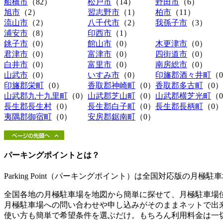
船橋市
（82）
松戸市
（14）
野田市
（6）
旭市
（2）
習志野市
（1）
柏市
（11）
流山市
（2）
八千代市
（2）
我孫子市
（3）
浦安市
（8）
印西市
（1）
銚子市
（0）
館山市
（0）
木更津市
（0）
君津市
（0）
富津市
（0）
四街道市
（0）
白井市
（0）
富里市
（0）
南房総市
（0）
山武市
（0）
いすみ市
（0）
印旛郡酒々井町
（
印旛郡栄町
（0）
香取郡神崎町
（0）
香取郡多古町
（0）
山武郡九十九里町
（0）
山武郡芝山町
（0）
山武郡横芝光町
（
長生郡長生村
（0）
長生郡白子町
（0）
長生郡長柄町
（0）
夷隅郡御宿町
（0）
安房郡鋸南町
（0）
パーキングポイントとは？
Parking Point（パーキングポイント）は全国対応版の月
全国各地の月極駐車場を地図から簡単に探せて、月極駐車場
月極駐車場への問い合わせや申し込みがそのままネットで出
使い方も簡単で希望条件を選ぶだけ。もちろん利用料金は一