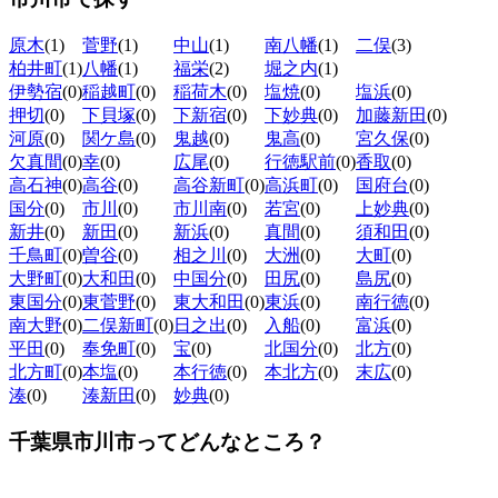
原木
(1)
菅野
(1)
中山
(1)
南八幡
(1)
二俣
(3)
柏井町
(1)
八幡
(1)
福栄
(2)
堀之内
(1)
伊勢宿
(0)
稲越町
(0)
稲荷木
(0)
塩焼
(0)
塩浜
(0)
押切
(0)
下貝塚
(0)
下新宿
(0)
下妙典
(0)
加藤新田
(0)
河原
(0)
関ケ島
(0)
鬼越
(0)
鬼高
(0)
宮久保
(0)
欠真間
(0)
幸
(0)
広尾
(0)
行徳駅前
(0)
香取
(0)
高石神
(0)
高谷
(0)
高谷新町
(0)
高浜町
(0)
国府台
(0)
国分
(0)
市川
(0)
市川南
(0)
若宮
(0)
上妙典
(0)
新井
(0)
新田
(0)
新浜
(0)
真間
(0)
須和田
(0)
千鳥町
(0)
曽谷
(0)
相之川
(0)
大洲
(0)
大町
(0)
大野町
(0)
大和田
(0)
中国分
(0)
田尻
(0)
島尻
(0)
東国分
(0)
東菅野
(0)
東大和田
(0)
東浜
(0)
南行徳
(0)
南大野
(0)
二俣新町
(0)
日之出
(0)
入船
(0)
富浜
(0)
平田
(0)
奉免町
(0)
宝
(0)
北国分
(0)
北方
(0)
北方町
(0)
本塩
(0)
本行徳
(0)
本北方
(0)
末広
(0)
湊
(0)
湊新田
(0)
妙典
(0)
千葉県市川市ってどんなところ？