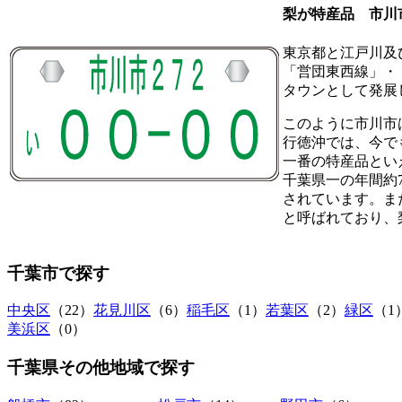
梨が特産品 市川
東京都と江戸川及
「営団東西線」・
タウンとして発展
このように市川市
行徳沖では、今で
一番の特産品とい
千葉県一の年間約
されています。ま
と呼ばれており、
千葉市
で探す
中央区
（22）
花見川区
（6）
稲毛区
（1）
若葉区
（2）
緑区
（1
美浜区
（0）
千葉県その他地域
で探す