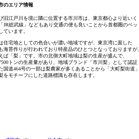
市のエリア情報
び旧江戸川を境に隣に位置する市川市は、東京都心より近いく
「JR総武線」などもあり交通の便も良いことから首都圏のベッ
しています。
は住宅地としての色合いが濃い地域ですが、東京湾に面した
も海苔作りが行われており特産品のひとつとなっておりますが
えば「梨」です。市の北側大町地域は梨の生産が盛んで、
7500トンの生産量があり、地域ブランド「市川梨」として認証
た国道464号の一部は梨農家が多くあることから「大町梨街道
梨をモチーフにした道路標識も存在します。
）