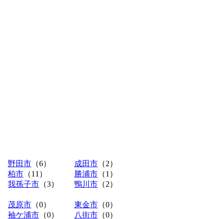
）
野田市
（6）
成田市
（2）
柏市
（11）
勝浦市
（1）
我孫子市
（3）
鴨川市
（2）
茂原市
（0）
東金市
（0）
袖ケ浦市
（0）
八街市
（0）