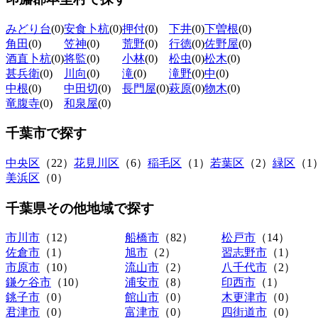
みどり台
(0)
安食卜杭
(0)
押付
(0)
下井
(0)
下曽根
(0)
角田
(0)
笠神
(0)
荒野
(0)
行徳
(0)
佐野屋
(0)
酒直卜杭
(0)
将監
(0)
小林
(0)
松虫
(0)
松木
(0)
甚兵衛
(0)
川向
(0)
滝
(0)
滝野
(0)
中
(0)
中根
(0)
中田切
(0)
長門屋
(0)
萩原
(0)
物木
(0)
竜腹寺
(0)
和泉屋
(0)
千葉市
で探す
中央区
（22）
花見川区
（6）
稲毛区
（1）
若葉区
（2）
緑区
（1
美浜区
（0）
千葉県その他地域
で探す
市川市
（12）
船橋市
（82）
松戸市
（14）
佐倉市
（1）
旭市
（2）
習志野市
（1）
市原市
（10）
流山市
（2）
八千代市
（2）
鎌ケ谷市
（10）
浦安市
（8）
印西市
（1）
銚子市
（0）
館山市
（0）
木更津市
（0）
君津市
（0）
富津市
（0）
四街道市
（0）