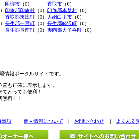
匝瑳市
（0）
香取市
（0）
0）
印旛郡印旛村
（0）
印旛郡本埜村
（0）
香取郡東庄町
（0）
大網白里市
（0）
0）
長生郡一宮町
（0）
長生郡睦沢町
（0）
長生郡長南町
（0）
夷隅郡大多喜町
（0）
極駐車場情報ポータルサイトです。
位置も正確に表示します。
来てとっても便利！
切無料！！
責事項
|
個人情報について
|
お問い合わせ
|
よくある