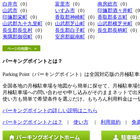
白井市
（0）
富里市
（0）
南房総市
（0）
山武市
（0）
いすみ市
（0）
印旛郡酒々井町
（
印旛郡栄町
（0）
香取郡神崎町
（0）
香取郡多古町
（0）
山武郡九十九里町
（0）
山武郡芝山町
（0）
山武郡横芝光町
（
長生郡長生村
（0）
長生郡白子町
（0）
長生郡長柄町
（0）
夷隅郡御宿町
（0）
安房郡鋸南町
（0）
パーキングポイントとは？
Parking Point（パーキングポイント）は全国対応版の月
全国各地の月極駐車場を地図から簡単に探せて、月極駐車場
月極駐車場への問い合わせや申し込みがそのままネットで出
使い方も簡単で希望条件を選ぶだけ。もちろん利用料金は一
パーキングポイントの詳しい説明はこちら
パーキングポイントとは？
|
使い方
|
利用規約
|
免