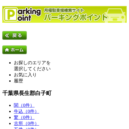
お探しのエリアを
選択してください
お気に入り
履歴
千葉県長生郡白子町
関（0件）
牛込（0件）
驚（0件）
古所（0件）