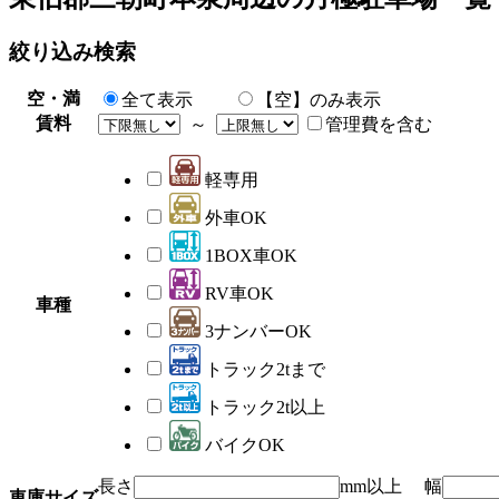
絞り込み検索
空・満
全て表示
【空】のみ表示
賃料
～
管理費を含む
軽専用
外車OK
1BOX車OK
RV車OK
車種
3ナンバーOK
トラック2tまで
トラック2t以上
バイクOK
長さ
mm以上 幅
車庫サイズ