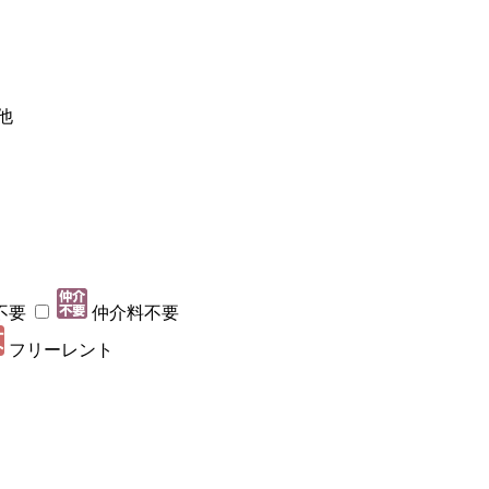
他
不要
仲介料不要
フリーレント