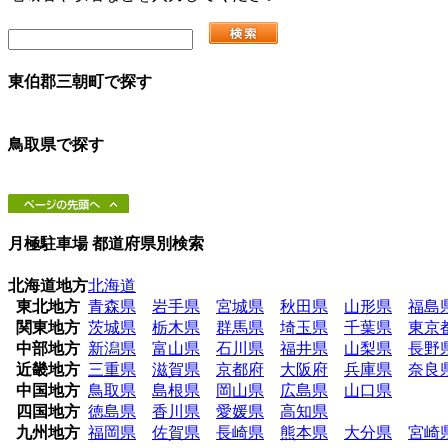
東伯郡三朝町
で探す
鳥取県
で探す
月極駐車場 都道府県別検索
北海道地方
北海道
東北地方
青森県
岩手県
宮城県
秋田県
山形県
福島
関東地方
茨城県
栃木県
群馬県
埼玉県
千葉県
東京
中部地方
新潟県
富山県
石川県
福井県
山梨県
長野
近畿地方
三重県
滋賀県
京都府
大阪府
兵庫県
奈良
中国地方
鳥取県
島根県
岡山県
広島県
山口県
四国地方
徳島県
香川県
愛媛県
高知県
九州地方
福岡県
佐賀県
長崎県
熊本県
大分県
宮崎