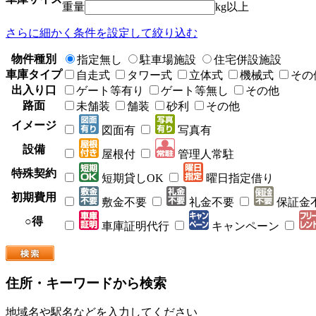
重量
kg以上
さらに細かく条件を設定して絞り込む
物件種別
指定無し
駐車場施設
住宅併設施設
車庫タイプ
自走式
タワー式
立体式
機械式
その
出入り口
ゲート等有り
ゲート等無し
その他
路面
未舗装
舗装
砂利
その他
イメージ
図面有
写真有
設備
屋根付
管理人常駐
特殊契約
短期貸しOK
曜日指定借り
初期費用
敷金不要
礼金不要
保証金
○得
車庫証明代行
キャンペーン
住所・キーワードから検索
地域名や駅名などを入力してください