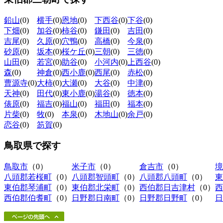
鉛山
(0)
横手
(0)
恩地
(0)
下西谷
(0)
下谷
(0)
下畑
(0)
加谷
(0)
柿谷
(0)
鎌田
(0)
吉田
(0)
吉尾
(0)
久原
(0)
穴鴨
(0)
高橋
(0)
今泉
(0)
砂原
(0)
坂本
(0)
桜ケ丘
(0)
三朝
(0)
三徳
(0)
山田
(0)
若宮
(0)
助谷
(0)
小河内
(0)
上西谷
(0)
森
(0)
神倉
(0)
西小鹿
(0)
西尾
(0)
赤松
(0)
曹源寺
(0)
大柿
(0)
大瀬
(0)
大谷
(0)
中津
(0)
天神
(0)
田代
(0)
東小鹿
(0)
湯谷
(0)
徳本
(0)
俵原
(0)
福吉
(0)
福山
(0)
福田
(0)
福本
(0)
片柴
(0)
牧
(0)
本泉
(0)
木地山
(0)
余戸
(0)
恋谷
(0)
笏賀
(0)
鳥取県
で探す
鳥取市
（0）
米子市
（0）
倉吉市
（0）
境
八頭郡若桜町
（0）
八頭郡智頭町
（0）
八頭郡八頭町
（0）
東
東伯郡琴浦町
（0）
東伯郡北栄町
（0）
西伯郡日吉津村
（0）
西
西伯郡伯耆町
（0）
日野郡日南町
（0）
日野郡日野町
（0）
日