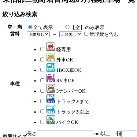
絞り込み検索
空・満
全て表示
【空】のみ表示
賃料
～
管理費を含む
軽専用
外車OK
1BOX車OK
RV車OK
車種
3ナンバーOK
トラック2tまで
トラック2t以上
バイクOK
長さ
mm以上 幅
車庫サイズ