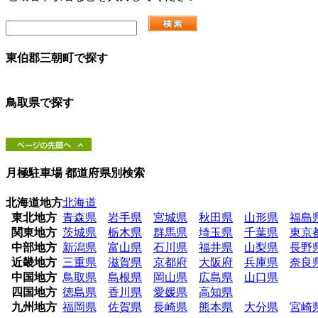
東伯郡三朝町
で探す
鳥取県
で探す
月極駐車場 都道府県別検索
北海道地方
北海道
東北地方
青森県
岩手県
宮城県
秋田県
山形県
福島
関東地方
茨城県
栃木県
群馬県
埼玉県
千葉県
東京
中部地方
新潟県
富山県
石川県
福井県
山梨県
長野
近畿地方
三重県
滋賀県
京都府
大阪府
兵庫県
奈良
中国地方
鳥取県
島根県
岡山県
広島県
山口県
四国地方
徳島県
香川県
愛媛県
高知県
九州地方
福岡県
佐賀県
長崎県
熊本県
大分県
宮崎