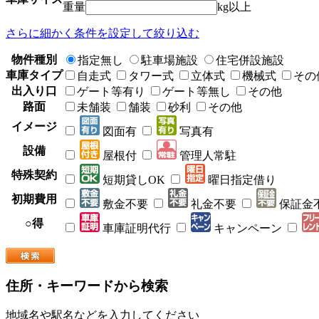
重量
kg以上
さらに細かく条件を設定して絞り込む
物件種別
指定無し
駐車場施設
住宅併設施設
車庫タイプ
自走式
タワー式
立体式
機械式
その
出入り口
ゲート等有り
ゲート等無し
その他
路面
未舗装
舗装
砂利
その他
イメージ
図面有
写真有
設備
屋根付
管理人常駐
特殊契約
短期貸しOK
曜日指定借り
初期費用
敷金不要
礼金不要
保証金
○得
車庫証明代行
キャンペーン
住所・キーワードから検索
地域名や駅名などを入力してください