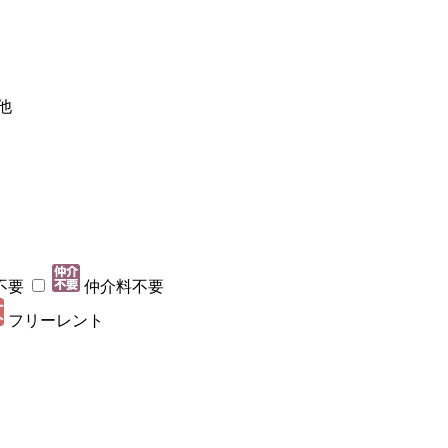
他
不要
仲介料不要
フリーレント