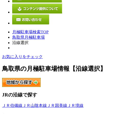
月極駐車場検索TOP
鳥取県月極駐車場
沿線選択
お気に入りをチェック
鳥取県
の月極駐車場情報【沿線選択】
JRの沿線
で探す
ＪＲ伯備線
ＪＲ山陰本線
ＪＲ因美線
ＪＲ境線