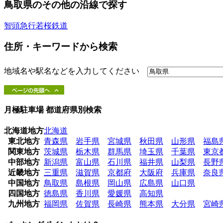
鳥取県のその他の沿線で探す
智頭急行
若桜鉄道
住所・キーワードから検索
地域名や駅名などを入力してください
月極駐車場 都道府県別検索
北海道地方
北海道
東北地方
青森県
岩手県
宮城県
秋田県
山形県
福島
関東地方
茨城県
栃木県
群馬県
埼玉県
千葉県
東京
中部地方
新潟県
富山県
石川県
福井県
山梨県
長野
近畿地方
三重県
滋賀県
京都府
大阪府
兵庫県
奈良
中国地方
鳥取県
島根県
岡山県
広島県
山口県
四国地方
徳島県
香川県
愛媛県
高知県
九州地方
福岡県
佐賀県
長崎県
熊本県
大分県
宮崎