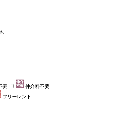
他
不要
仲介料不要
フリーレント