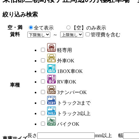
絞り込み検索
空・満
全て表示
【空】のみ表示
賃料
～
管理費を含む
軽専用
外車OK
1BOX車OK
RV車OK
車種
3ナンバーOK
トラック2tまで
トラック2t以上
バイクOK
長さ
mm以上 幅
車庫サイズ