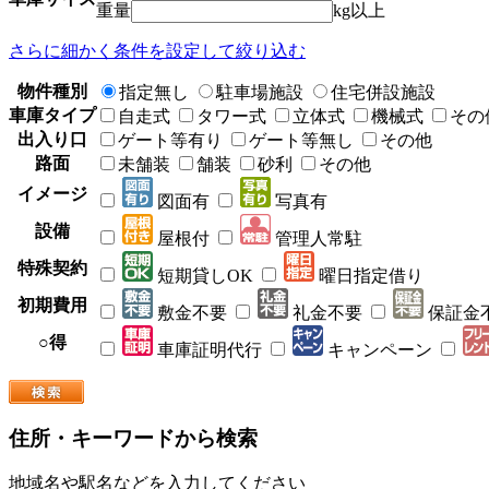
重量
kg以上
さらに細かく条件を設定して絞り込む
物件種別
指定無し
駐車場施設
住宅併設施設
車庫タイプ
自走式
タワー式
立体式
機械式
その
出入り口
ゲート等有り
ゲート等無し
その他
路面
未舗装
舗装
砂利
その他
イメージ
図面有
写真有
設備
屋根付
管理人常駐
特殊契約
短期貸しOK
曜日指定借り
初期費用
敷金不要
礼金不要
保証金
○得
車庫証明代行
キャンペーン
住所・キーワードから検索
地域名や駅名などを入力してください