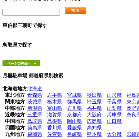
東伯郡三朝町
で探す
鳥取県
で探す
月極駐車場 都道府県別検索
北海道地方
北海道
東北地方
青森県
岩手県
宮城県
秋田県
山形県
福島
関東地方
茨城県
栃木県
群馬県
埼玉県
千葉県
東京
中部地方
新潟県
富山県
石川県
福井県
山梨県
長野
近畿地方
三重県
滋賀県
京都府
大阪府
兵庫県
奈良
中国地方
鳥取県
島根県
岡山県
広島県
山口県
四国地方
徳島県
香川県
愛媛県
高知県
九州地方
福岡県
佐賀県
長崎県
熊本県
大分県
宮崎