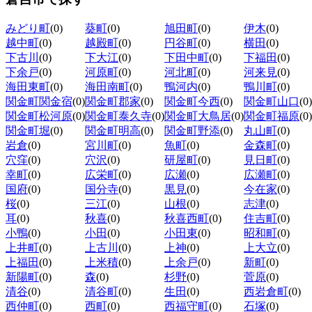
みどり町
(0)
葵町
(0)
旭田町
(0)
伊木
(0)
越中町
(0)
越殿町
(0)
円谷町
(0)
横田
(0)
下古川
(0)
下大江
(0)
下田中町
(0)
下福田
(0)
下余戸
(0)
河原町
(0)
河北町
(0)
河来見
(0)
海田東町
(0)
海田南町
(0)
鴨河内
(0)
鴨川町
(0)
関金町関金宿
(0)
関金町郡家
(0)
関金町今西
(0)
関金町山口
(0)
関金町松河原
(0)
関金町泰久寺
(0)
関金町大鳥居
(0)
関金町福原
(0)
関金町堀
(0)
関金町明高
(0)
関金町野添
(0)
丸山町
(0)
岩倉
(0)
宮川町
(0)
魚町
(0)
金森町
(0)
穴窪
(0)
穴沢
(0)
研屋町
(0)
見日町
(0)
幸町
(0)
広栄町
(0)
広瀬
(0)
広瀬町
(0)
国府
(0)
国分寺
(0)
黒見
(0)
今在家
(0)
桜
(0)
三江
(0)
山根
(0)
志津
(0)
耳
(0)
秋喜
(0)
秋喜西町
(0)
住吉町
(0)
小鴨
(0)
小田
(0)
小田東
(0)
昭和町
(0)
上井町
(0)
上古川
(0)
上神
(0)
上大立
(0)
上福田
(0)
上米積
(0)
上余戸
(0)
新町
(0)
新陽町
(0)
森
(0)
杉野
(0)
菅原
(0)
清谷
(0)
清谷町
(0)
生田
(0)
西岩倉町
(0)
西仲町
(0)
西町
(0)
西福守町
(0)
石塚
(0)