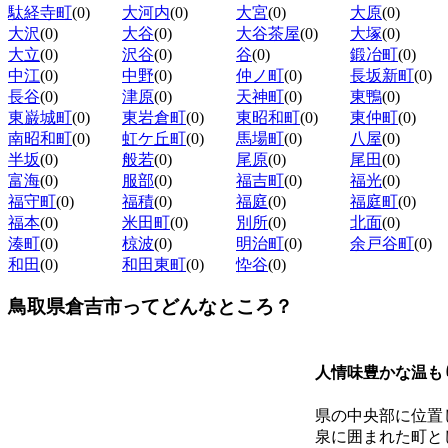
駄経寺町
(0)
大河内
(0)
大宮
(0)
大原
(0)
大沢
(0)
大谷
(0)
大谷茶屋
(0)
大塚
(0)
大立
(0)
沢谷
(0)
谷
(0)
鍛冶町
(0)
中江
(0)
中野
(0)
仲ノ町
(0)
長坂新町
(0)
長谷
(0)
津原
(0)
天神町
(0)
東鴨
(0)
東巌城町
(0)
東岩倉町
(0)
東昭和町
(0)
東仲町
(0)
南昭和町
(0)
虹ケ丘町
(0)
馬場町
(0)
八屋
(0)
半坂
(0)
般若
(0)
尾原
(0)
尾田
(0)
富海
(0)
服部
(0)
福吉町
(0)
福光
(0)
福守町
(0)
福積
(0)
福庭
(0)
福庭町
(0)
福本
(0)
米田町
(0)
別所
(0)
北面
(0)
湊町
(0)
椋波
(0)
明治町
(0)
余戸谷町
(0)
和田
(0)
和田東町
(0)
忰谷
(0)
鳥取県倉吉市ってどんなところ？
人情味豊かな温も
県の中央部に位置
泉に囲まれた町と