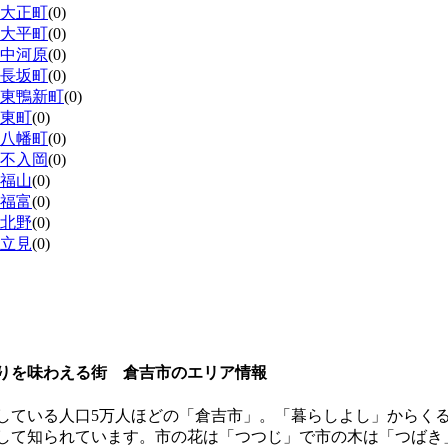
大正町
(0)
大平町
(0)
中河原
(0)
長坂町
(0)
東鴨新町
(0)
東町
(0)
八幡町
(0)
不入岡
(0)
福山
(0)
福富
(0)
北野
(0)
立見
(0)
りを味わえる街 倉吉市のエリア情報
している人口5万人ほどの「倉吉市」。「暮らしよし」からく
して知られています。市の花は「つつじ」で市の木は「つばき