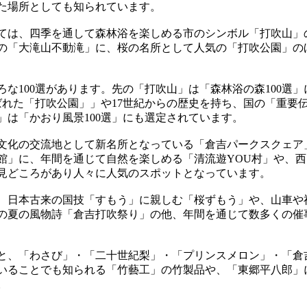
た場所としても知られています。
ては、四季を通して森林浴を楽しめる市のシンボル「打吹山」
の「大滝山不動滝」に、桜の名所として人気の「打吹公園」の
ろな100選があります。先の「打吹山」は「森林浴の森100選
選ばれた「打吹公園」」や17世紀からの歴史を持ち、国の「重
」は「かおり風景100選」にも選定されています。
文化の交流地として新名所となっている「倉吉パークスクェア
館」に、年間を通じて自然を楽しめる「清流遊YOU村」や、
見どころがあり人々に人気のスポットとなっています。
、日本古来の国技「すもう」に親しむ「桜ずもう」や、山車や
の夏の風物詩「倉吉打吹祭り」の他、年間を通じて数多くの催
と、「わさび」・「二十世紀梨」・「プリンスメロン」・「倉
いることでも知られる「竹藝工」の竹製品や、「東郷平八郎」
。