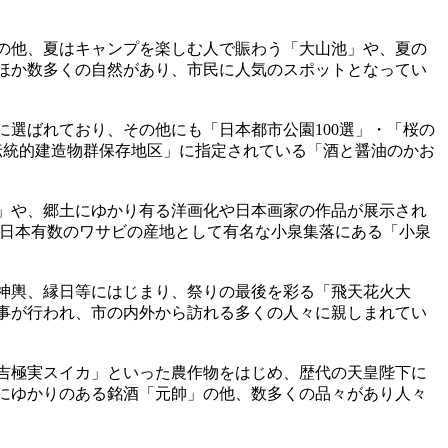
の他、夏はキャンプを楽しむ人で賑わう「大山池」や、夏の
ほか数多くの自然があり、市民に人気のスポットとなってい
」に選ばれており、その他にも「日本都市公園100選」・「桜の
要伝統的建造物群保存地区」に指定されている「酒と醤油のかお
」や、郷土にゆかり有る洋画化や日本画家の作品が展示され
西日本有数のワサビの産地として有名な小泉集落にある「小泉
神輿、縁日等にはじまり、祭りの最後を彩る「飛天花火大
事が行われ、市の内外から訪れる多くの人々に親しまれてい
吉極実スイカ」といった農作物をはじめ、歴代の天皇陛下に
にゆかりのある銘酒「元帥」の他、数多くの品々があり人々