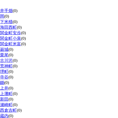
井手畑
(0)
岡
(0)
下米積
(0)
海田西町
(0)
関金町安歩
(0)
関金町小泉
(0)
関金町米富
(0)
巌城
(0)
栗尾
(0)
古川沢
(0)
荒神町
(0)
堺町
(0)
寺谷
(0)
鋤
(0)
上井
(0)
上灘町
(0)
新田
(0)
瀬崎町
(0)
西倉吉町
(0)
蔵内
(0)