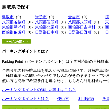
鳥取県
で探す
鳥取市
（0）
米子市
（0）
倉吉市
（0）
境
八頭郡若桜町
（0）
八頭郡智頭町
（0）
八頭郡八頭町
（0）
東
東伯郡琴浦町
（0）
東伯郡北栄町
（0）
西伯郡日吉津村
（0）
西
西伯郡伯耆町
（0）
日野郡日南町
（0）
日野郡日野町
（0）
日
パーキングポイントとは？
Parking Point（パーキングポイント）は全国対応版の月
全国各地の月極駐車場を地図から簡単に探せて、月極駐車場
月極駐車場への問い合わせや申し込みがそのままネットで出
使い方も簡単で希望条件を選ぶだけ。もちろん利用料金は一
パーキングポイントの詳しい説明はこちら
パーキングポイントとは？
|
使い方
|
利用規約
|
免