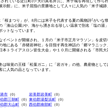
出されている淀江町の｢天の真名井｣に、米子城を再現して作られ
展示館」に、米子屈指の景勝地として人々に人気の「米子城跡
は「桜まつり」が、8月には米子を代表する夏の風物詩｢がいな祭
の「湊山公園｣や、海から湧き出る珍しい温泉で別名「塩の湯
ポットなっています。
なイベントが開催され、１月の「米子市正月マラソン」を皮切
の地にある「赤猪岩神社」を目指す再生神話の「郷マラニック
日本トライアスロン皆生大会」や１０月に開催される「市民大
冬は味覚の王様「松葉ガニ」に「岩ガキ」の他、農産物として
客に人気の品となっています。
港市
（0）
岩美郡岩美町
（0）
伯郡三朝町
（0）
東伯郡湯梨浜町
（0）
伯郡大山町
（0）
西伯郡南部町
（0）