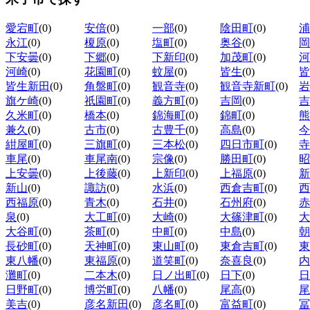
愛宕町
(0)
安倍
(0)
一部
(0)
陰田町
(0)
浦
永江
(0)
榎原
(0)
塩町
(0)
奥谷
(0)
岡
下安曇
(0)
下郷
(0)
下新印
(0)
加茂町
(0)
河
河崎
(0)
花園町
(0)
蚊屋
(0)
皆生
(0)
皆
皆生新田
(0)
角盤町
(0)
観音寺
(0)
観音寺新町
(0)
岩
旗ケ崎
(0)
祇園町
(0)
義方町
(0)
吉岡
(0)
吉
久米町
(0)
橋本
(0)
錦海町
(0)
錦町
(0)
熊
兼久
(0)
古市
(0)
古豊千
(0)
高島
(0)
今
紺屋町
(0)
三旗町
(0)
三本松
(0)
四日市町
(0)
寺
車尾
(0)
車尾南
(0)
宗像
(0)
勝田町
(0)
昭
上安曇
(0)
上後藤
(0)
上新印
(0)
上福原
(0)
新
新山
(0)
諏訪
(0)
水浜
(0)
西倉吉町
(0)
西
西福原
(0)
青木
(0)
石井
(0)
石州府
(0)
赤
泉
(0)
大工町
(0)
大崎
(0)
大篠津町
(0)
大
大谷町
(0)
茶町
(0)
中町
(0)
中島
(0)
朝
長砂町
(0)
天神町
(0)
東山町
(0)
東倉吉町
(0)
東
東八幡
(0)
東福原
(0)
道笑町
(0)
奈喜良
(0)
内
灘町
(0)
二本木
(0)
日ノ出町
(0)
日下
(0)
日
日野町
(0)
博労町
(0)
八幡
(0)
尾高
(0)
尾
美吉
(0)
彦名新田
(0)
彦名町
(0)
富益町
(0)
冨