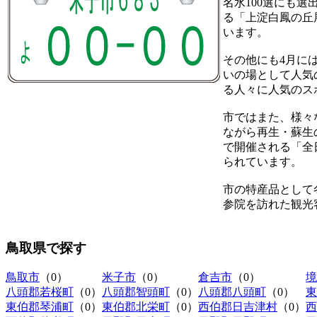
名水100選にも選
る「上淀白鳳の丘
います。
その他にも4月に
いの場として人気
る人々に人気のス
市ではまた、様々
ながら再生・蘇生
で開催される「全
られています。
市の特産品として
参院を訪れた観光
鳥取県
で探す
鳥取市
（0）
米子市
（0）
倉吉市
（0）
境
八頭郡若桜町
（0）
八頭郡智頭町
（0）
八頭郡八頭町
（0）
東
東伯郡琴浦町
（0）
東伯郡北栄町
（0）
西伯郡日吉津村
（0）
西