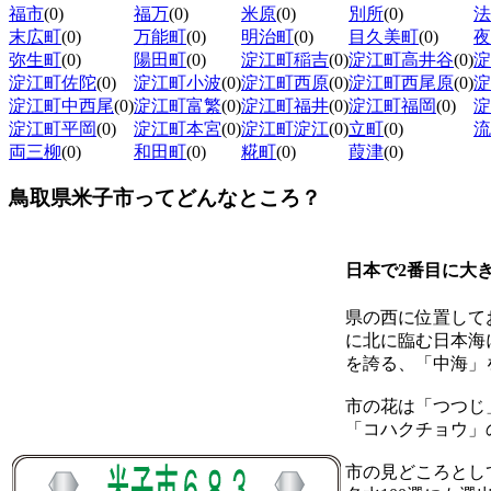
福市
(0)
福万
(0)
米原
(0)
別所
(0)
法
末広町
(0)
万能町
(0)
明治町
(0)
目久美町
(0)
夜
弥生町
(0)
陽田町
(0)
淀江町稲吉
(0)
淀江町高井谷
(0)
淀
淀江町佐陀
(0)
淀江町小波
(0)
淀江町西原
(0)
淀江町西尾原
(0)
淀
淀江町中西尾
(0)
淀江町富繁
(0)
淀江町福井
(0)
淀江町福岡
(0)
淀
淀江町平岡
(0)
淀江町本宮
(0)
淀江町淀江
(0)
立町
(0)
流
両三柳
(0)
和田町
(0)
糀町
(0)
葭津
(0)
鳥取県米子市ってどんなところ？
日本で2番目に大
県の西に位置して
に北に臨む日本海
を誇る、「中海」
市の花は「つつじ
「コハクチョウ」
市の見どころとし