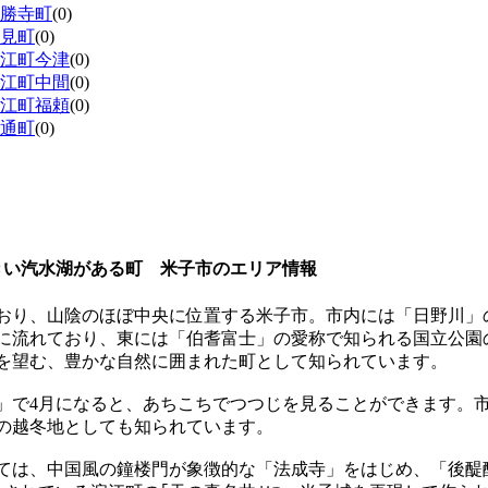
勝寺町
(0)
見町
(0)
江町今津
(0)
江町中間
(0)
江町福頼
(0)
通町
(0)
きい汽水湖がある町 米子市のエリア情報
おり、山陰のほぼ中央に位置する米子市。市内には「日野川」
に流れており、東には「伯耆富士」の愛称で知られる国立公園
を望む、豊かな自然に囲まれた町として知られています。
」で4月になると、あちこちでつつじを見ることができます。
の越冬地としても知られています。
ては、中国風の鐘楼門が象徴的な「法成寺」をはじめ、「後醍