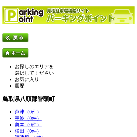
お探しのエリアを
選択してください
お気に入り
履歴
鳥取県八頭郡智頭町
芦津（0件）
宇波（0件）
奥本（0件）
横田（0件）