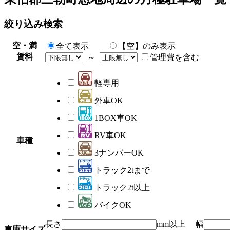
絞り込み検索
空・満
全て表示
【空】のみ表示
賃料
～
管理費を含む
軽専用
外車OK
1BOX車OK
RV車OK
車種
3ナンバーOK
トラック2tまで
トラック2t以上
バイクOK
長さ
mm以上 幅
車庫サイズ