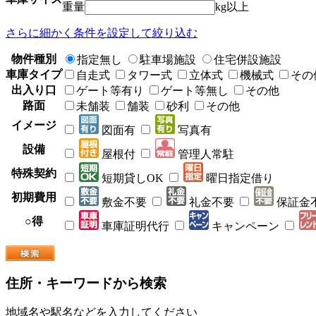
重量
kg以上
さらに細かく条件を設定して絞り込む
物件種別
指定無し
駐車場施設
住宅併設施設
車庫タイプ
自走式
タワー式
立体式
機械式
その
出入り口
ゲート等有り
ゲート等無し
その他
路面
未舗装
舗装
砂利
その他
イメージ
図面有
写真有
設備
屋根付
管理人常駐
特殊契約
短期貸しOK
曜日指定借り
初期費用
敷金不要
礼金不要
保証金
○得
車庫証明代行
キャンペーン
住所・キーワードから検索
地域名や駅名などを入力してください