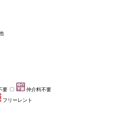
他
不要
仲介料不要
フリーレント