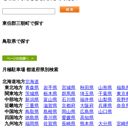
東伯郡三朝町
で探す
鳥取県
で探す
月極駐車場 都道府県別検索
北海道地方
北海道
東北地方
青森県
岩手県
宮城県
秋田県
山形県
福島
関東地方
茨城県
栃木県
群馬県
埼玉県
千葉県
東京
中部地方
新潟県
富山県
石川県
福井県
山梨県
長野
近畿地方
三重県
滋賀県
京都府
大阪府
兵庫県
奈良
中国地方
鳥取県
島根県
岡山県
広島県
山口県
四国地方
徳島県
香川県
愛媛県
高知県
九州地方
福岡県
佐賀県
長崎県
熊本県
大分県
宮崎