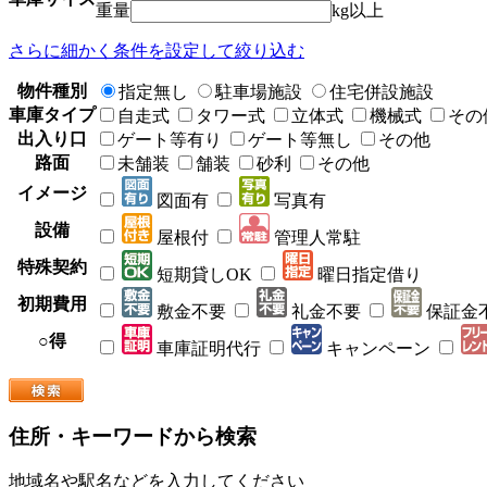
重量
kg以上
さらに細かく条件を設定して絞り込む
物件種別
指定無し
駐車場施設
住宅併設施設
車庫タイプ
自走式
タワー式
立体式
機械式
その
出入り口
ゲート等有り
ゲート等無し
その他
路面
未舗装
舗装
砂利
その他
イメージ
図面有
写真有
設備
屋根付
管理人常駐
特殊契約
短期貸しOK
曜日指定借り
初期費用
敷金不要
礼金不要
保証金
○得
車庫証明代行
キャンペーン
住所・キーワードから検索
地域名や駅名などを入力してください