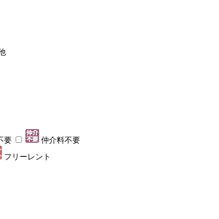
他
不要
仲介料不要
フリーレント