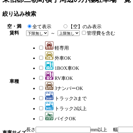
絞り込み検索
空・満
全て表示
【空】のみ表示
賃料
～
管理費を含む
軽専用
外車OK
1BOX車OK
RV車OK
車種
3ナンバーOK
トラック2tまで
トラック2t以上
バイクOK
長さ
mm以上 幅
車庫サイズ