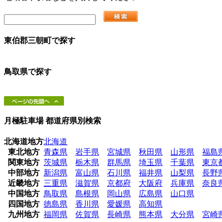
東伯郡三朝町
で探す
鳥取県
で探す
月極駐車場 都道府県別検索
北海道地方
北海道
東北地方
青森県
岩手県
宮城県
秋田県
山形県
福島
関東地方
茨城県
栃木県
群馬県
埼玉県
千葉県
東京
中部地方
新潟県
富山県
石川県
福井県
山梨県
長野
近畿地方
三重県
滋賀県
京都府
大阪府
兵庫県
奈良
中国地方
鳥取県
島根県
岡山県
広島県
山口県
四国地方
徳島県
香川県
愛媛県
高知県
九州地方
福岡県
佐賀県
長崎県
熊本県
大分県
宮崎