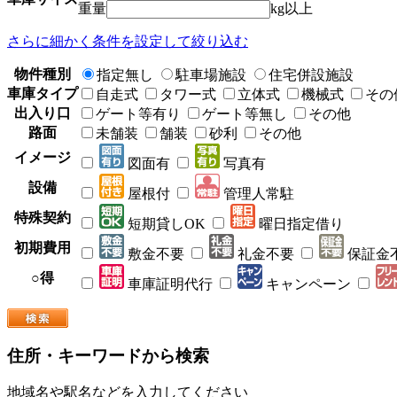
重量
kg以上
さらに細かく条件を設定して絞り込む
物件種別
指定無し
駐車場施設
住宅併設施設
車庫タイプ
自走式
タワー式
立体式
機械式
その
出入り口
ゲート等有り
ゲート等無し
その他
路面
未舗装
舗装
砂利
その他
イメージ
図面有
写真有
設備
屋根付
管理人常駐
特殊契約
短期貸しOK
曜日指定借り
初期費用
敷金不要
礼金不要
保証金
○得
車庫証明代行
キャンペーン
住所・キーワードから検索
地域名や駅名などを入力してください