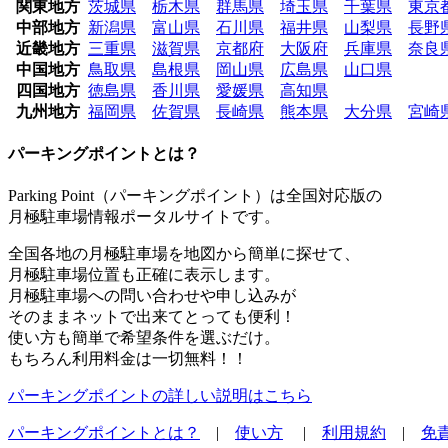
関東地方
茨城県
栃木県
群馬県
埼玉県
千葉県
東京
中部地方
新潟県
富山県
石川県
福井県
山梨県
長野
近畿地方
三重県
滋賀県
京都府
大阪府
兵庫県
奈良
中国地方
鳥取県
島根県
岡山県
広島県
山口県
四国地方
徳島県
香川県
愛媛県
高知県
九州地方
福岡県
佐賀県
長崎県
熊本県
大分県
宮崎
パーキングポイントとは？
Parking Point（パーキングポイント）は全国対応版の
月極駐車場情報ポータルサイトです。
全国各地の月極駐車場を地図から簡単に探せて、
月極駐車場位置も正確に表示します。
月極駐車場への問い合わせや申し込みが
そのままネットで出来てとっても便利！
使い方も簡単で希望条件を選ぶだけ。
もちろん利用料金は一切無料！！
パーキングポイントの詳しい説明はこちら
パーキングポイントとは？
|
使い方
|
利用規約
|
免