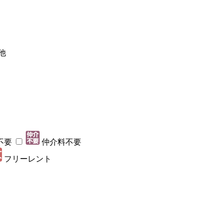
他
不要
仲介料不要
フリーレント