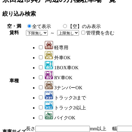
絞り込み検索
空・満
全て表示
【空】のみ表示
賃料
～
管理費を含む
軽専用
外車OK
1BOX車OK
RV車OK
車種
3ナンバーOK
トラック2tまで
トラック2t以上
バイクOK
長さ
mm以上 幅
車庫サイズ