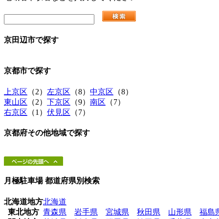
京田辺市
で探す
京都市
で探す
上京区
（2）
左京区
（8）
中京区
（8）
東山区
（2）
下京区
（9）
南区
（7）
右京区
（1）
伏見区
（7）
京都府その他地域
で探す
月極駐車場 都道府県別検索
北海道地方
北海道
東北地方
青森県
岩手県
宮城県
秋田県
山形県
福島