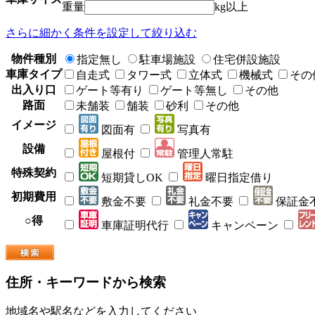
重量
kg以上
さらに細かく条件を設定して絞り込む
物件種別
指定無し
駐車場施設
住宅併設施設
車庫タイプ
自走式
タワー式
立体式
機械式
その
出入り口
ゲート等有り
ゲート等無し
その他
路面
未舗装
舗装
砂利
その他
イメージ
図面有
写真有
設備
屋根付
管理人常駐
特殊契約
短期貸しOK
曜日指定借り
初期費用
敷金不要
礼金不要
保証金
○得
車庫証明代行
キャンペーン
住所・キーワードから検索
地域名や駅名などを入力してください