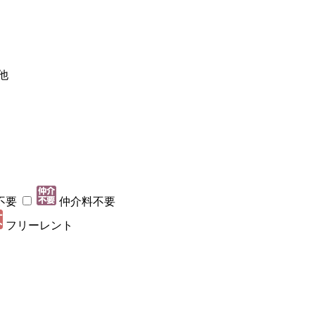
他
不要
仲介料不要
フリーレント