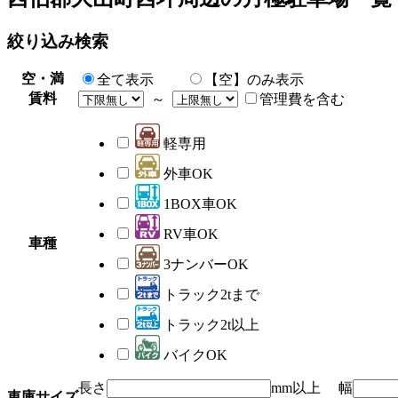
絞り込み検索
空・満
全て表示
【空】のみ表示
賃料
～
管理費を含む
軽専用
外車OK
1BOX車OK
RV車OK
車種
3ナンバーOK
トラック2tまで
トラック2t以上
バイクOK
長さ
mm以上 幅
車庫サイズ