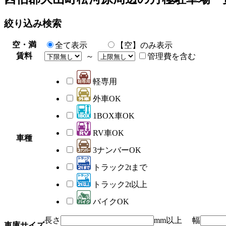
絞り込み検索
空・満
全て表示
【空】のみ表示
賃料
～
管理費を含む
軽専用
外車OK
1BOX車OK
RV車OK
車種
3ナンバーOK
トラック2tまで
トラック2t以上
バイクOK
長さ
mm以上 幅
車庫サイズ