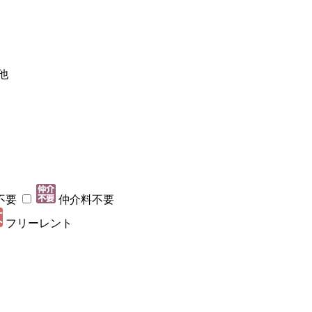
他
不要
仲介料不要
フリーレント