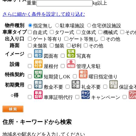
重量
kg以上
さらに細かく条件を設定して絞り込む
物件種別
指定無し
駐車場施設
住宅併設施設
車庫タイプ
自走式
タワー式
立体式
機械式
その
出入り口
ゲート等有り
ゲート等無し
その他
路面
未舗装
舗装
砂利
その他
イメージ
図面有
写真有
設備
屋根付
管理人常駐
特殊契約
短期貸しOK
曜日指定借り
初期費用
敷金不要
礼金不要
保証金
○得
車庫証明代行
キャンペーン
住所・キーワードから検索
地域名や駅名などを入力してください