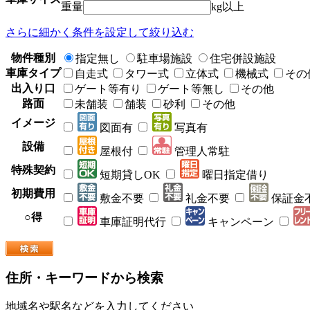
重量
kg以上
さらに細かく条件を設定して絞り込む
物件種別
指定無し
駐車場施設
住宅併設施設
車庫タイプ
自走式
タワー式
立体式
機械式
その
出入り口
ゲート等有り
ゲート等無し
その他
路面
未舗装
舗装
砂利
その他
イメージ
図面有
写真有
設備
屋根付
管理人常駐
特殊契約
短期貸しOK
曜日指定借り
初期費用
敷金不要
礼金不要
保証金
○得
車庫証明代行
キャンペーン
住所・キーワードから検索
地域名や駅名などを入力してください