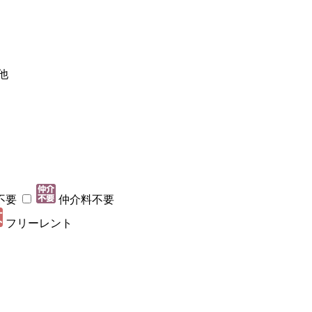
他
不要
仲介料不要
フリーレント