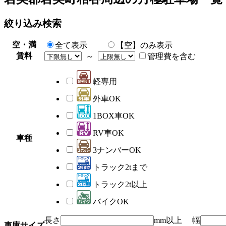
絞り込み検索
空・満
全て表示
【空】のみ表示
賃料
～
管理費を含む
軽専用
外車OK
1BOX車OK
RV車OK
車種
3ナンバーOK
トラック2tまで
トラック2t以上
バイクOK
長さ
mm以上 幅
車庫サイズ