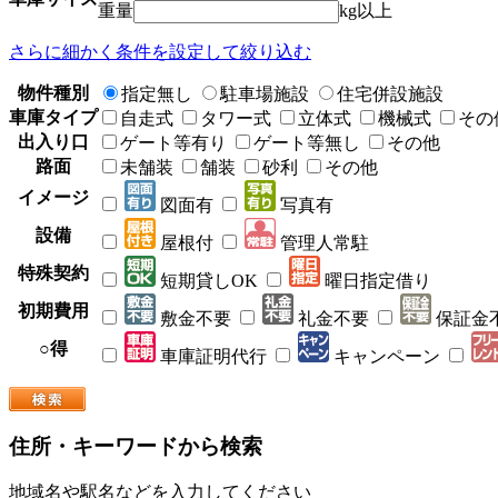
重量
kg以上
さらに細かく条件を設定して絞り込む
物件種別
指定無し
駐車場施設
住宅併設施設
車庫タイプ
自走式
タワー式
立体式
機械式
その
出入り口
ゲート等有り
ゲート等無し
その他
路面
未舗装
舗装
砂利
その他
イメージ
図面有
写真有
設備
屋根付
管理人常駐
特殊契約
短期貸しOK
曜日指定借り
初期費用
敷金不要
礼金不要
保証金
○得
車庫証明代行
キャンペーン
住所・キーワードから検索
地域名や駅名などを入力してください