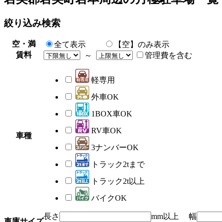
絞り込み検索
空・満
全て表示
【空】のみ表示
賃料
～
管理費を含む
軽専用
外車OK
1BOX車OK
RV車OK
車種
3ナンバーOK
トラック2tまで
トラック2t以上
バイクOK
長さ
mm以上 幅
車庫サイズ