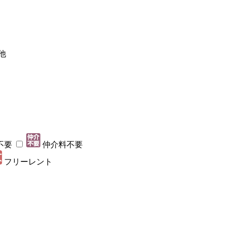
他
不要
仲介料不要
フリーレント