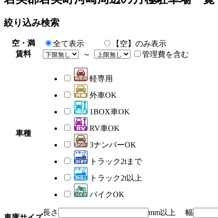
絞り込み検索
空・満
全て表示
【空】のみ表示
賃料
～
管理費を含む
軽専用
外車OK
1BOX車OK
RV車OK
車種
3ナンバーOK
トラック2tまで
トラック2t以上
バイクOK
長さ
mm以上 幅
車庫サイズ