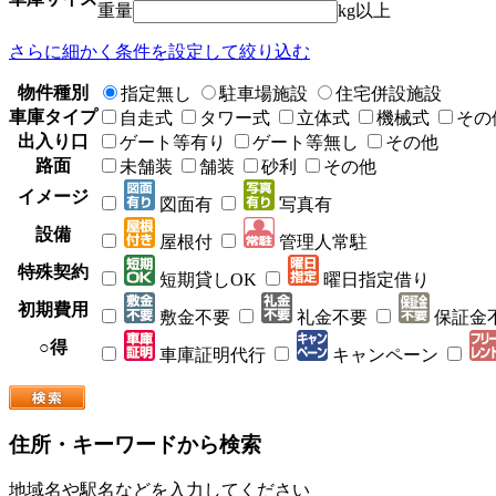
重量
kg以上
さらに細かく条件を設定して絞り込む
物件種別
指定無し
駐車場施設
住宅併設施設
車庫タイプ
自走式
タワー式
立体式
機械式
その
出入り口
ゲート等有り
ゲート等無し
その他
路面
未舗装
舗装
砂利
その他
イメージ
図面有
写真有
設備
屋根付
管理人常駐
特殊契約
短期貸しOK
曜日指定借り
初期費用
敷金不要
礼金不要
保証金
○得
車庫証明代行
キャンペーン
住所・キーワードから検索
地域名や駅名などを入力してください