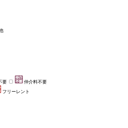
他
不要
仲介料不要
フリーレント