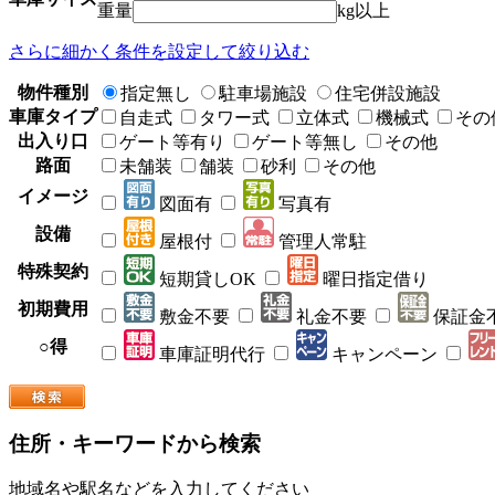
重量
kg以上
さらに細かく条件を設定して絞り込む
物件種別
指定無し
駐車場施設
住宅併設施設
車庫タイプ
自走式
タワー式
立体式
機械式
その
出入り口
ゲート等有り
ゲート等無し
その他
路面
未舗装
舗装
砂利
その他
イメージ
図面有
写真有
設備
屋根付
管理人常駐
特殊契約
短期貸しOK
曜日指定借り
初期費用
敷金不要
礼金不要
保証金
○得
車庫証明代行
キャンペーン
住所・キーワードから検索
地域名や駅名などを入力してください