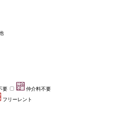
他
不要
仲介料不要
フリーレント