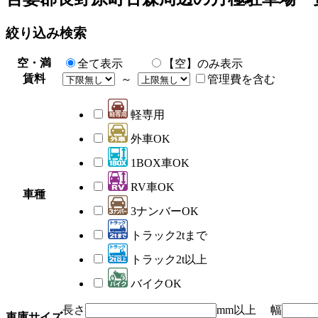
絞り込み検索
空・満
全て表示
【空】のみ表示
賃料
～
管理費を含む
軽専用
外車OK
1BOX車OK
RV車OK
車種
3ナンバーOK
トラック2tまで
トラック2t以上
バイクOK
長さ
mm以上 幅
車庫サイズ