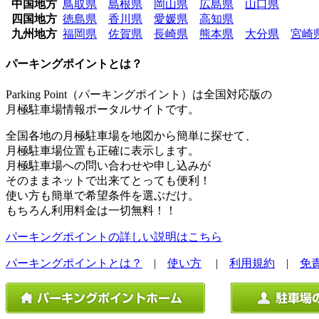
中国地方
鳥取県
島根県
岡山県
広島県
山口県
四国地方
徳島県
香川県
愛媛県
高知県
九州地方
福岡県
佐賀県
長崎県
熊本県
大分県
宮崎
パーキングポイントとは？
Parking Point（パーキングポイント）は全国対応版の
月極駐車場情報ポータルサイトです。
全国各地の月極駐車場を地図から簡単に探せて、
月極駐車場位置も正確に表示します。
月極駐車場への問い合わせや申し込みが
そのままネットで出来てとっても便利！
使い方も簡単で希望条件を選ぶだけ。
もちろん利用料金は一切無料！！
パーキングポイントの詳しい説明はこちら
パーキングポイントとは？
|
使い方
|
利用規約
|
免