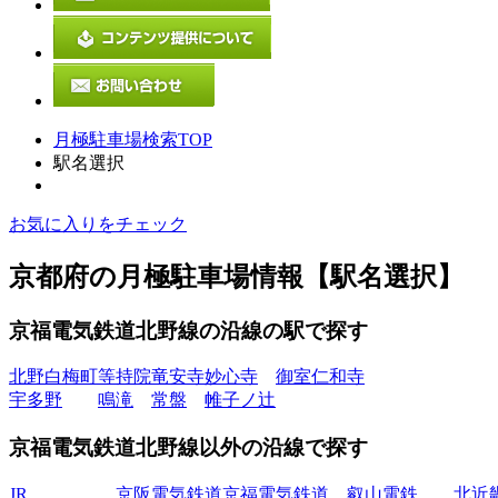
月極駐車場検索TOP
駅名選択
お気に入りをチェック
京都府
の月極駐車場情報【駅名選択】
京福電気鉄道北野線の沿線
の駅で探す
北野白梅町
等持院
竜安寺
妙心寺
御室仁和寺
宇多野
鳴滝
常盤
帷子ノ辻
京福電気鉄道北野線以外の沿線で探す
JR
京阪電気鉄道
京福電気鉄道
叡山電鉄
北近