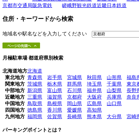
京都市交通局
阪急電鉄
嵯峨野観光鉄道
近畿日本鉄道
住所・キーワードから検索
地域名や駅名などを入力してください
月極駐車場 都道府県別検索
北海道地方
北海道
東北地方
青森県
岩手県
宮城県
秋田県
山形県
福島
関東地方
茨城県
栃木県
群馬県
埼玉県
千葉県
東京
中部地方
新潟県
富山県
石川県
福井県
山梨県
長野
近畿地方
三重県
滋賀県
京都府
大阪府
兵庫県
奈良
中国地方
鳥取県
島根県
岡山県
広島県
山口県
四国地方
徳島県
香川県
愛媛県
高知県
九州地方
福岡県
佐賀県
長崎県
熊本県
大分県
宮崎
パーキングポイントとは？