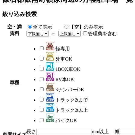
絞り込み検索
空・満
全て表示
【空】のみ表示
賃料
～
管理費を含む
軽専用
外車OK
1BOX車OK
RV車OK
車種
3ナンバーOK
トラック2tまで
トラック2t以上
バイクOK
長さ
mm以上 幅
車庫サイズ