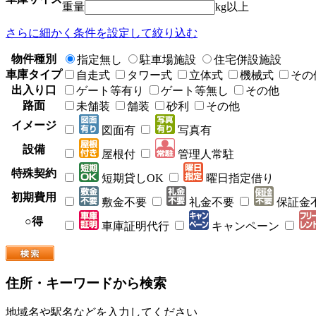
重量
kg以上
さらに細かく条件を設定して絞り込む
物件種別
指定無し
駐車場施設
住宅併設施設
車庫タイプ
自走式
タワー式
立体式
機械式
その
出入り口
ゲート等有り
ゲート等無し
その他
路面
未舗装
舗装
砂利
その他
イメージ
図面有
写真有
設備
屋根付
管理人常駐
特殊契約
短期貸しOK
曜日指定借り
初期費用
敷金不要
礼金不要
保証金
○得
車庫証明代行
キャンペーン
住所・キーワードから検索
地域名や駅名などを入力してください