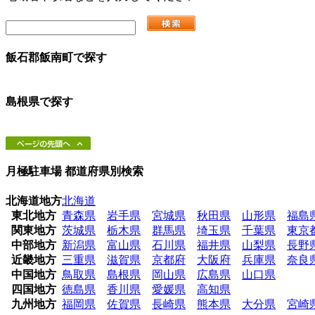
飯石郡飯南町
で探す
島根県
で探す
月極駐車場 都道府県別検索
北海道地方
北海道
東北地方
青森県
岩手県
宮城県
秋田県
山形県
福島
関東地方
茨城県
栃木県
群馬県
埼玉県
千葉県
東京
中部地方
新潟県
富山県
石川県
福井県
山梨県
長野
近畿地方
三重県
滋賀県
京都府
大阪府
兵庫県
奈良
中国地方
鳥取県
島根県
岡山県
広島県
山口県
四国地方
徳島県
香川県
愛媛県
高知県
九州地方
福岡県
佐賀県
長崎県
熊本県
大分県
宮崎