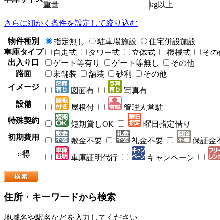
重量
kg以上
さらに細かく条件を設定して絞り込む
物件種別
指定無し
駐車場施設
住宅併設施設
車庫タイプ
自走式
タワー式
立体式
機械式
その
出入り口
ゲート等有り
ゲート等無し
その他
路面
未舗装
舗装
砂利
その他
イメージ
図面有
写真有
設備
屋根付
管理人常駐
特殊契約
短期貸しOK
曜日指定借り
初期費用
敷金不要
礼金不要
保証金
○得
車庫証明代行
キャンペーン
住所・キーワードから検索
地域名や駅名などを入力してください