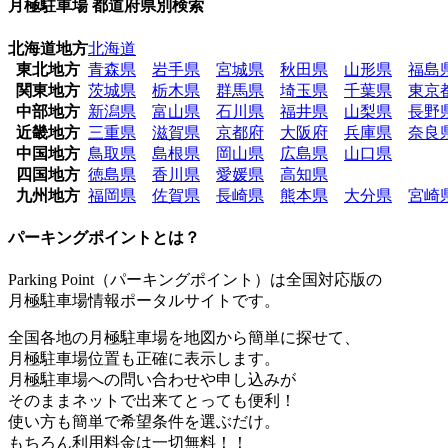
月極駐車場 都道府県別検索
北海道地方
北海道
東北地方
青森県
岩手県
宮城県
秋田県
山形県
福島
関東地方
茨城県
栃木県
群馬県
埼玉県
千葉県
東京
中部地方
新潟県
富山県
石川県
福井県
山梨県
長野
近畿地方
三重県
滋賀県
京都府
大阪府
兵庫県
奈良
中国地方
鳥取県
島根県
岡山県
広島県
山口県
四国地方
徳島県
香川県
愛媛県
高知県
九州地方
福岡県
佐賀県
長崎県
熊本県
大分県
宮崎
パーキングポイントとは？
Parking Point（パーキングポイント）は全国対応版の
月極駐車場情報ポータルサイトです。
全国各地の月極駐車場を地図から簡単に探せて、
月極駐車場位置も正確に表示します。
月極駐車場への問い合わせや申し込みが
そのままネットで出来てとっても便利！
使い方も簡単で希望条件を選ぶだけ。
もちろん利用料金は一切無料！！