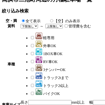
絞り込み検索
空・満
全て表示
【空】のみ表示
賃料
～
管理費を含む
軽専用
外車OK
1BOX車OK
RV車OK
車種
3ナンバーOK
トラック2tまで
トラック2t以上
バイクOK
長さ
mm以上 幅
車庫サイズ