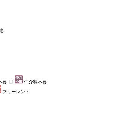
他
不要
仲介料不要
フリーレント