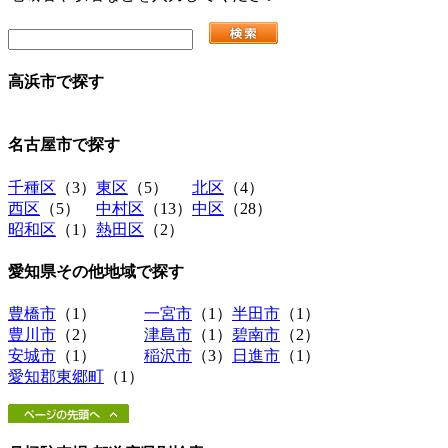
高浜市
で探す
名古屋市
で探す
千種区
（3）
東区
（5）
北区
（4）
西区
（5）
中村区
（13）
中区
（28）
昭和区
（1）
熱田区
（2）
愛知県その他地域
で探す
豊橋市
（1）
一宮市
（1）
半田市
（1）
豊川市
（2）
津島市
（1）
碧南市
（2）
安城市
（1）
稲沢市
（3）
日進市
（1）
愛知郡東郷町
（1）