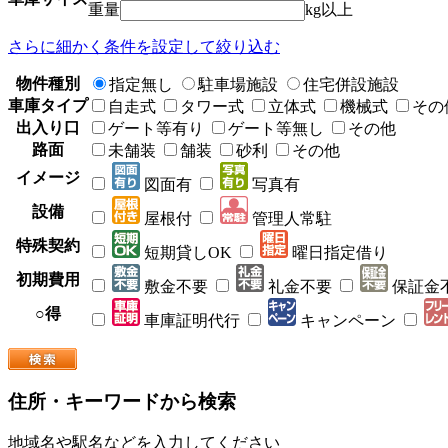
重量
kg以上
さらに細かく条件を設定して絞り込む
物件種別
指定無し
駐車場施設
住宅併設施設
車庫タイプ
自走式
タワー式
立体式
機械式
その
出入り口
ゲート等有り
ゲート等無し
その他
路面
未舗装
舗装
砂利
その他
イメージ
図面有
写真有
設備
屋根付
管理人常駐
特殊契約
短期貸しOK
曜日指定借り
初期費用
敷金不要
礼金不要
保証金
○得
車庫証明代行
キャンペーン
住所・キーワードから検索
地域名や駅名などを入力してください