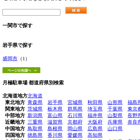
一関市
で探す
岩手県
で探す
盛岡市
（1）
月極駐車場 都道府県別検索
北海道地方
北海道
東北地方
青森県
岩手県
宮城県
秋田県
山形県
福島
関東地方
茨城県
栃木県
群馬県
埼玉県
千葉県
東京
中部地方
新潟県
富山県
石川県
福井県
山梨県
長野
近畿地方
三重県
滋賀県
京都府
大阪府
兵庫県
奈良
中国地方
鳥取県
島根県
岡山県
広島県
山口県
四国地方
徳島県
香川県
愛媛県
高知県