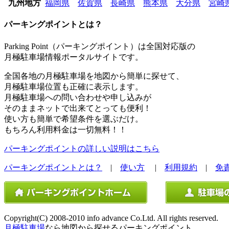
九州地方
福岡県
佐賀県
長崎県
熊本県
大分県
宮崎
パーキングポイントとは？
Parking Point（パーキングポイント）は全国対応版の
月極駐車場情報ポータルサイトです。
全国各地の月極駐車場を地図から簡単に探せて、
月極駐車場位置も正確に表示します。
月極駐車場への問い合わせや申し込みが
そのままネットで出来てとっても便利！
使い方も簡単で希望条件を選ぶだけ。
もちろん利用料金は一切無料！！
パーキングポイントの詳しい説明はこちら
パーキングポイントとは？
|
使い方
|
利用規約
|
免
Copyright(C) 2008-2010 info advance Co.Ltd. All rights reserved.
月極駐車場
なら地図から探せるパーキングポイント