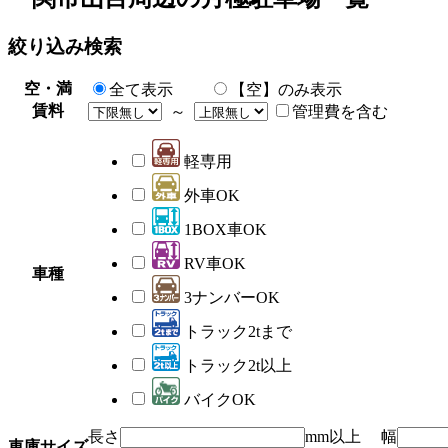
絞り込み検索
空・満
全て表示
【空】のみ表示
賃料
～
管理費を含む
軽専用
外車OK
1BOX車OK
RV車OK
車種
3ナンバーOK
トラック2tまで
トラック2t以上
バイクOK
長さ
mm以上 幅
車庫サイズ