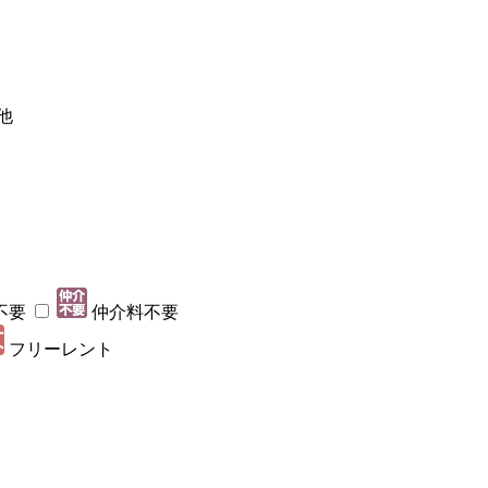
他
不要
仲介料不要
フリーレント