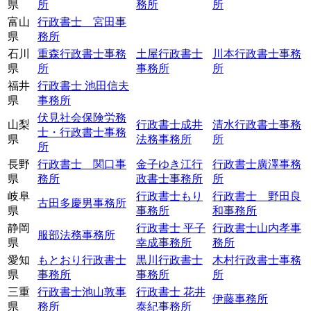
県
所
務所
所
富山
行政書士 宮田事
県
務所
石川
重森行政書士事務
土屋行政書士
川本行政書士事務
県
所
事務所
所
福井
行政書士 池田信夫
県
事務所
伏見社会保険労務
山梨
行政書士成井
清水行政書士事務
士・行政書士事務
県
法務事務所
所
所
長野
行政書士 関口事
金子ゆき江行
行政書士廣澤事務
県
務所
政書士事務所
所
岐阜
行政書士もり
行政書士 野田良
古田多慶男事務所
県
事務所
和事務所
静岡
行政書士 平子
行政書士山内孝事
服部法務事務所
県
幸成事務所
務所
愛知
もとおり行政書士
黒川行政書士
木村行政書士事務
県
事務所
事務所
所
三重
行政書士池山敦事
行政書士 花井
伊藤事務所
県
務所
泰紀事務所