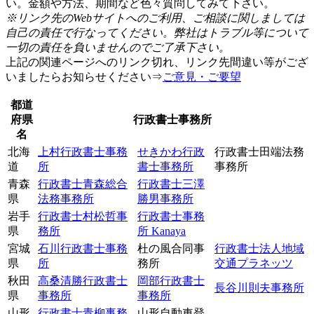
い。金額や方法、期間など色々質問してみて下さい。
※リンク先のWebサイトへのご利用、ご相談に関しましては
自己の責任で行なってください。弊社はトラブル等について
一切の責任を負いませんのでご了承下さい。
上記の関連ページへのリンク切れ、リンク先間違い等がござ
いましたらお知らせください⇒
ご意見・ご要望
都道
府県
行政書士事務所
名
北海
上村行政書士事務
せきかわ行政
行政書士田端法務
道
所
書士事務所
事務所
青森
行政書士青森総合
行政書士三澤
県
法務事務所
勝男事務所
岩手
行政書士村松哲事
行政書士事務
県
務所
所 Kanaya
宮城
石川行政書士事務
杜の風合同事
行政書士法人地域
県
所
務所
交通プラネッツ
秋田
高桑清勝行政書士
岡部行政書士
長谷川則夫事務所
県
事務所
事務所
山形
行政書士青柳事務
山形自動車登