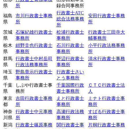
県
所
録合同事務所
行政書士ATC
福島
市川行政書士事務
安田行政書士事務
総合法務事務
県
所
所
所
茨城
石塚紀雄行政書士
松浦行政書士
行政書士三田寺大
県
事務所
事務所
輔事務所
栃木
紺野圭也行政書士
石川行政書士
小平行政法務事務
県
事務所
事務所
所
群馬
行政書士中村岳司
野辺行政書士
清水行政書士事務
県
行政法務事務所
事務所
所
埼玉
野島章示行政書士
行政書士さい
県
事務所
とう事務所
千葉
しぶや行政書士事
千葉国際行政
ＣＴＣ行政書士法
県
務所
書士事務所
人
東京
吉田行政書士事務
えと行政書士
ミナト行政書士事
都
所
事務所
務所
神奈
行政書士中元事務
高瀬行政法務
すばる行政書士事
川県
所
事務所
務所
新潟
行政書士篠原事務
関行政書士事
片桐行政書士事務