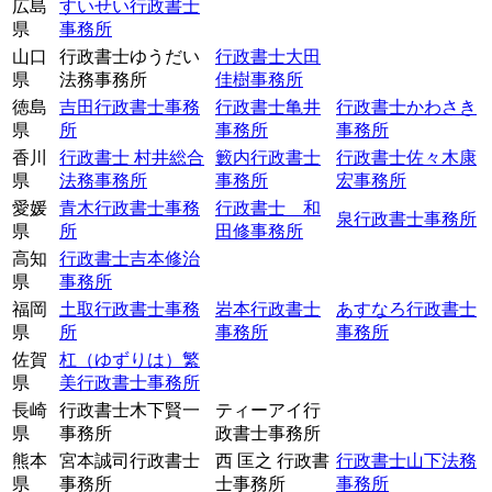
広島
すいせい行政書士
県
事務所
山口
行政書士ゆうだい
行政書士大田
県
法務事務所
佳樹事務所
徳島
吉田行政書士事務
行政書士亀井
行政書士かわさき
県
所
事務所
事務所
香川
行政書士 村井総合
籔内行政書士
行政書士佐々木康
県
法務事務所
事務所
宏事務所
愛媛
青木行政書士事務
行政書士 和
泉行政書士事務所
県
所
田修事務所
高知
行政書士吉本修治
県
事務所
福岡
土取行政書士事務
岩本行政書士
あすなろ行政書士
県
所
事務所
事務所
佐賀
杠（ゆずりは）繁
県
美行政書士事務所
長崎
行政書士木下賢一
ティーアイ行
県
事務所
政書士事務所
熊本
宮本誠司行政書士
西 匡之 行政書
行政書士山下法務
県
事務所
士事務所
事務所