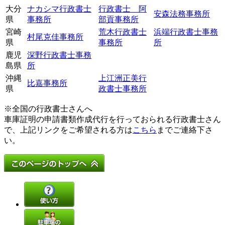
大分
ナカシマ行政書士
行政書士 阿
安森法務事務所
県
事務所
部貢事務所
宮崎
荒木行政書士
浜端行政書士事務
村尾克佳事務所
県
事務所
所
鹿児
深野行政書士事務
島県
所
沖縄
上江洲正美行
比嘉事務所
県
政書士事務所
※全国の行政書士さんへ
車庫証明の申請書類作成代行を行っておられる行政書士さん
で、上記リンクをご希望される方は
こちら
までご連絡下さ
い。