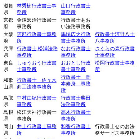
滋賀
林秀樹行政書士事
山口行政書士
県
務所
事務所
京都
金澤宏治行政書士
行政書士あお
府
事務所
い法務事務所
大阪
阿部行政書士事務
馬場広之行政
行政書士河野八十
府
所
書士事務所
八事務所
兵庫
行政書士 松浦法務
なお行政書士
さくらの森行政書
県
事務所
事務所
士事務所
奈良
しゅうおう行政書
おおとし行政
松岡行政書士事務
県
士事務所
書士事務所
所
行政書士 岡
和歌
行政書士 佐々木
本修身 事務
山県
商工法務事務所
所
鳥取
中村由紀行政書士
行政書士柴田
県
事務所
法務事務所
島根
松江天神行政書士
高木行政書士
県
事務所
事務所
岡山
井上行政書士事務
和香行政書士
行政書士せのお法
県
所
事務所
務サービス事務所