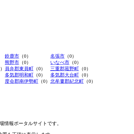
鈴鹿市
（0）
名張市
（0）
熊野市
（0）
いなべ市
（0）
0）
員弁郡東員町
（0）
三重郡菰野町
（0）
多気郡明和町
（0）
多気郡大台町
（0）
度会郡南伊勢町
（0）
北牟婁郡紀北町
（0）
極駐車場情報ポータルサイトです。