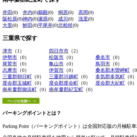
井田
(0)
井内
(0)
鵜殿
(0)
桐原
(0)
高岡
(0)
阪松原
(0)
神内
(0)
瀬原
(0)
成川
(0)
浅里
(0)
大里
(0)
鮒田
(0)
平尾井
(0)
北桧杖
(0)
三重県
で探す
津市
（1）
四日市市
（2）
伊勢市
（0）
松阪市
（0）
桑名市
（0）
尾鷲市
（0）
亀山市
（0）
鳥羽市
（0）
志摩市
（0）
伊賀市
（0）
桑名郡木曽岬町
（
三重郡朝日町
（0）
三重郡川越町
（0）
多気郡多気町
（0）
度会郡玉城町
（0）
度会郡度会町
（0）
度会郡大紀町
（0）
南牟婁郡御浜町
（0）
南牟婁郡紀宝町
（0）
パーキングポイントとは？
Parking Point（パーキングポイント）は全国対応版の月