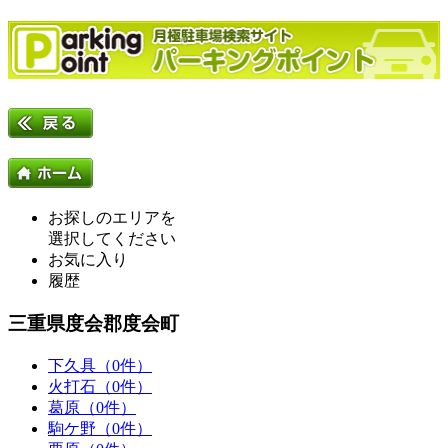
お探しのエリアを
選択してください
お気に入り
履歴
三重県度会郡度会町
下久具（0件）
火打石（0件）
葛原（0件）
駒ケ野（0件）