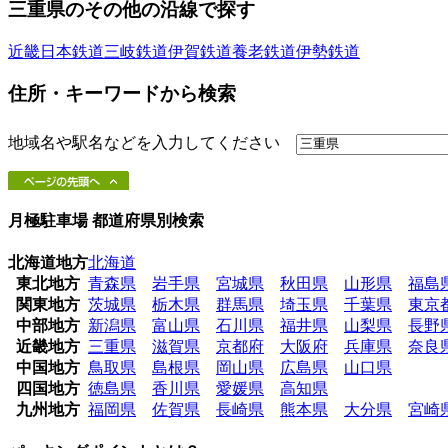
三重県のその他の沿線で探す
近畿日本鉄道
三岐鉄道
伊賀鉄道
養老鉄道
伊勢鉄道
住所・キーワードから検索
地域名や駅名などを入力してください
月極駐車場 都道府県別検索
北海道地方
北海道
東北地方
青森県
岩手県
宮城県
秋田県
山形県
福島
関東地方
茨城県
栃木県
群馬県
埼玉県
千葉県
東京
中部地方
新潟県
富山県
石川県
福井県
山梨県
長野
近畿地方
三重県
滋賀県
京都府
大阪府
兵庫県
奈良
中国地方
鳥取県
島根県
岡山県
広島県
山口県
四国地方
徳島県
香川県
愛媛県
高知県
九州地方
福岡県
佐賀県
長崎県
熊本県
大分県
宮崎