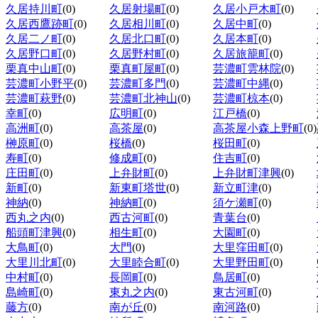
久居持川町
(0)
久居射場町
(0)
久居小戸木町
(0)
久居西鷹跡町
(0)
久居相川町
(0)
久居中町
(0)
久居二ノ町
(0)
久居北口町
(0)
久居本町
(0)
久居野口町
(0)
久居野村町
(0)
久居旅籠町
(0)
栗真中山町
(0)
栗真町屋町
(0)
芸濃町雲林院
(0)
芸濃町小野平
(0)
芸濃町多門
(0)
芸濃町中縄
(0)
芸濃町萩野
(0)
芸濃町北神山
(0)
芸濃町椋本
(0)
幸町
(0)
広明町
(0)
江戸橋
(0)
高洲町
(0)
高茶屋
(0)
高茶屋小森上野町
(0)
榊原町
(0)
桜橋
(0)
桜田町
(0)
寿町
(0)
修成町
(0)
住吉町
(0)
庄田町
(0)
上弁財町
(0)
上弁財町津興
(0)
新町
(0)
新東町塔世
(0)
新立町津
(0)
神納
(0)
神納町
(0)
須ケ瀬町
(0)
西丸之内
(0)
西古河町
(0)
青葉台
(0)
船頭町津興
(0)
相生町
(0)
大園町
(0)
大鳥町
(0)
大門
(0)
大里窪田町
(0)
大里川北町
(0)
大里睦合町
(0)
大里野田町
(0)
中村町
(0)
長岡町
(0)
鳥居町
(0)
島崎町
(0)
東丸之内
(0)
東古河町
(0)
藤方
(0)
南が丘
(0)
南河路
(0)