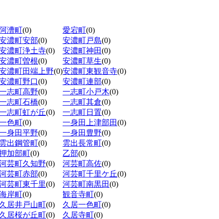
阿漕町
(0)
愛宕町
(0)
安濃町安部
(0)
安濃町戸島
(0)
安濃町浄土寺
(0)
安濃町神田
(0)
安濃町曽根
(0)
安濃町草生
(0)
安濃町田端上野
(0)
安濃町東観音寺
(0)
安濃町野口
(0)
安濃町連部
(0)
一志町高野
(0)
一志町小戸木
(0)
一志町石橋
(0)
一志町其倉
(0)
一志町虹が丘
(0)
一志町日置
(0)
一色町
(0)
一身田上津部田
(0)
一身田平野
(0)
一身田豊野
(0)
雲出鋼管町
(0)
雲出長常町
(0)
押加部町
(0)
乙部
(0)
河芸町久知野
(0)
河芸町高佐
(0)
河芸町赤部
(0)
河芸町千里ケ丘
(0)
河芸町東千里
(0)
河芸町南黒田
(0)
海岸町
(0)
観音寺町
(0)
久居井戸山町
(0)
久居一色町
(0)
久居桜が丘町
(0)
久居寺町
(0)