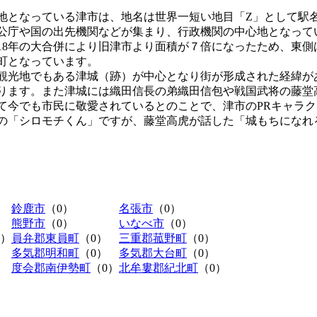
地となっている津市は、地名は世界一短い地目「Z」として駅
公庁や国の出先機関などが集まり、行政機関の中心地となって
18年の大合併により旧津市より面積が７倍になったため、東
町となっています。
観光地でもある津城（跡）が中心となり街が形成された経緯が
ります。また津城には織田信長の弟織田信包や戦国武将の藤堂
て今でも市民に敬愛されているとのことで、津市のPRキャラク
の「シロモチくん」ですが、藤堂高虎が話した「城もちになれ
鈴鹿市
（0）
名張市
（0）
熊野市
（0）
いなべ市
（0）
0）
員弁郡東員町
（0）
三重郡菰野町
（0）
多気郡明和町
（0）
多気郡大台町
（0）
度会郡南伊勢町
（0）
北牟婁郡紀北町
（0）