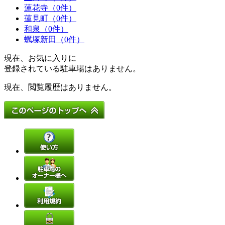
蓮花寺（0件）
蓮見町（0件）
和泉（0件）
蠣塚新田（0件）
現在、お気に入りに
登録されている駐車場はありません。
現在、閲覧履歴はありません。