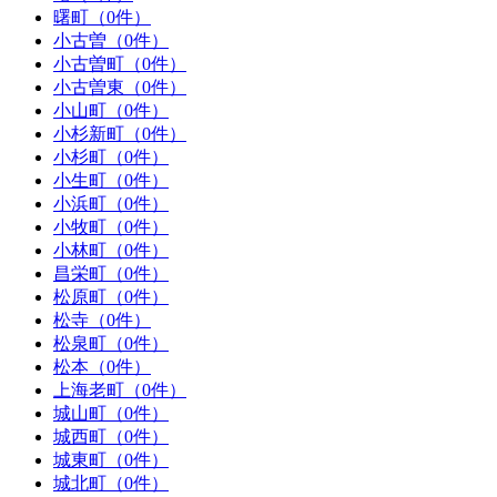
曙町（0件）
小古曽（0件）
小古曽町（0件）
小古曽東（0件）
小山町（0件）
小杉新町（0件）
小杉町（0件）
小生町（0件）
小浜町（0件）
小牧町（0件）
小林町（0件）
昌栄町（0件）
松原町（0件）
松寺（0件）
松泉町（0件）
松本（0件）
上海老町（0件）
城山町（0件）
城西町（0件）
城東町（0件）
城北町（0件）