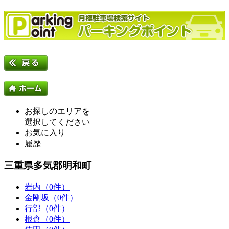
お探しのエリアを
選択してください
お気に入り
履歴
三重県多気郡明和町
岩内（0件）
金剛坂（0件）
行部（0件）
根倉（0件）