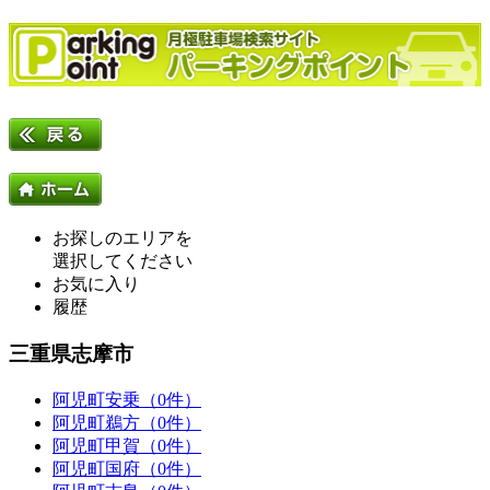
お探しのエリアを
選択してください
お気に入り
履歴
三重県志摩市
阿児町安乗（0件）
阿児町鵜方（0件）
阿児町甲賀（0件）
阿児町国府（0件）